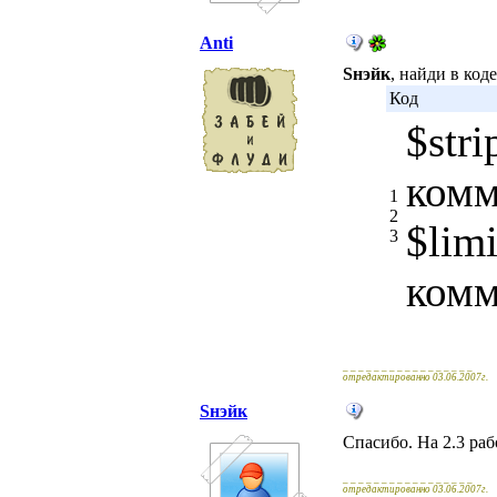
Anti
Sнэйк
, найди в код
Код
$stri
комм
1
2
$lim
3
комм
_ _ _ _ _ _ _ _ _ _ _ _ _ _ _ _ _
отредактированно 03.06.2007г.
Sнэйк
Спасибо. На 2.3 рабо
_ _ _ _ _ _ _ _ _ _ _ _ _ _ _ _ _
отредактированно 03.06.2007г.