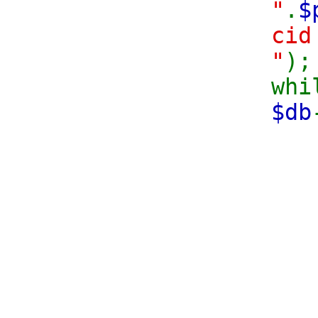
"
.
$
cid
"
);
whi
$db
sw
c
b
c