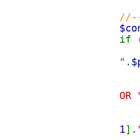
//-
$c
if 
"
.
$
f
OR 
1
].