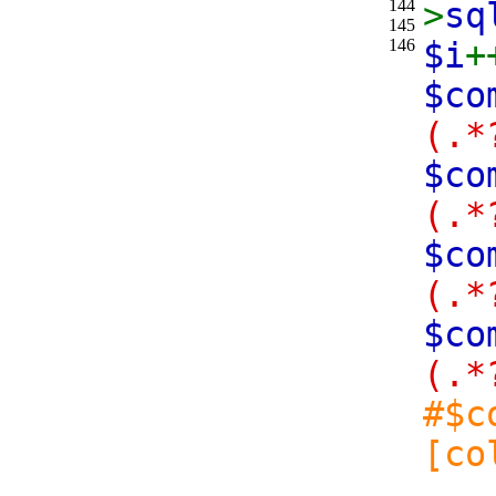
144
>
sq
145
146
$i
+
$co
(.*
$co
(.*
$co
(.*
$co
(.*
#$c
[co
_ _