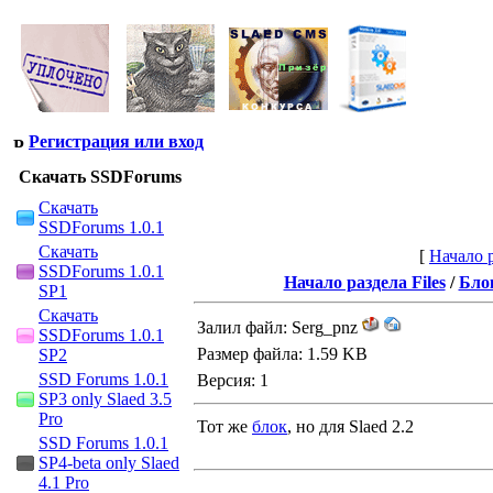
Регистрация или вход
Скачать SSDForums
Скачать
SSDForums 1.0.1
Скачать
[
Начало 
SSDForums 1.0.1
Начало раздела Files
/
Бло
SP1
Скачать
Залил файл: Serg_pnz
SSDForums 1.0.1
Размер файла: 1.59 KB
SP2
SSD Forums 1.0.1
Версия: 1
SP3 only Slaed 3.5
Pro
Тот же
блок
, но для Slaed 2.2
SSD Forums 1.0.1
SP4-beta only Slaed
4.1 Pro