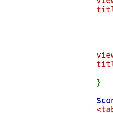
vie
tit
br
c
vie
tit
br
}
$co
<ta