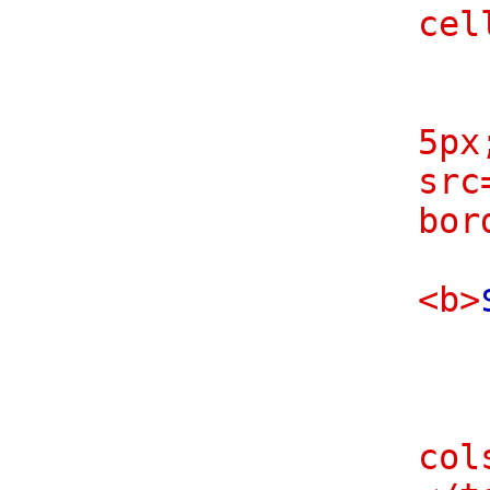
cel
<tr
<t
5px
src
bor
<t
<b>
<
<
col