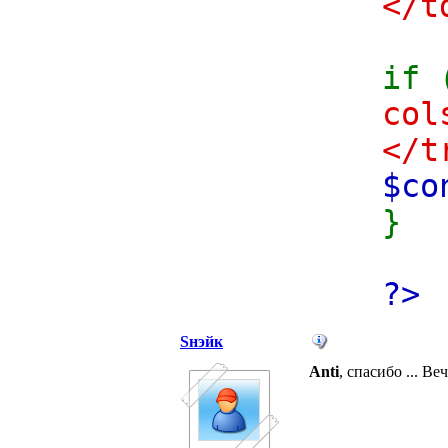
</t
</
if 
col
</t
$co
}
?>
Sнэйк
Anti
, спасибо ... В