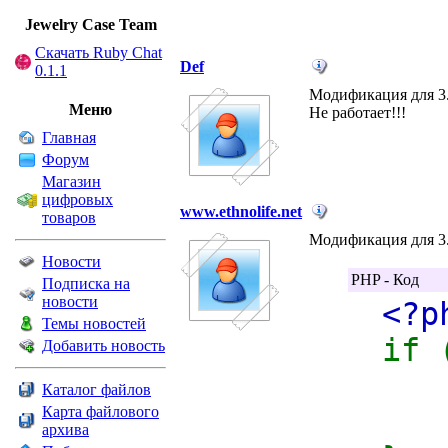
Jewelry Сase Team
Скачать Ruby Chat
Def
0.1.1
Модификация для 3.
Меню
Не работает!!!
Главная
Форум
Магазин
цифровых
www.ethnolife.net
товаров
Модификация для 3.
Новости
PHP - Код
Подписка на
новости
<?p
Темы новостей
if 
Добавить новость
Каталог файлов
Карта файлового
e
архива