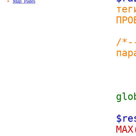
Map_Pages
тег
ПРО
/*-
пар
gl
$re
MAX