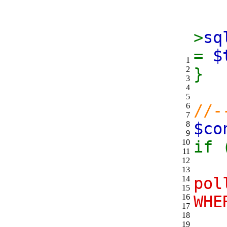
wh
>
sq
=
$
1
2
}
3
4
5
6
//-
7
8
$c
9
10
if 
11
12
13
14
pol
15
16
WHE
17
18
f
19