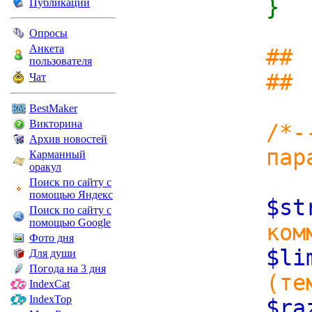
}
Публикации
Опросы
Анкета
## 
пользователя
## 
Чат
BestMaker
Викторина
/*-
Архив новостей
пар
Карманный
оракул
Поиск по сайту с
помощью Яндекс
$s
Поиск по сайту с
помощью Google
ком
Фото дня
$l
Для души
Погода на 3 дня
(те
IndexCat
IndexTop
$ra