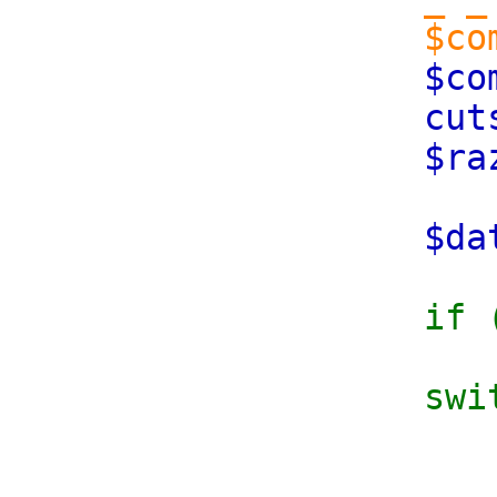
$co
$co
cut
$ra
$d
if 
swi
c