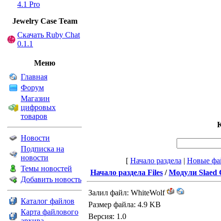
4.1 Pro
Jewelry Сase Team
Скачать Ruby Chat
0.1.1
Меню
Главная
Форум
Магазин
цифровых
товаров
К
Новости
Подписка на
новости
[
Начало раздела
|
Новые фа
Темы новостей
Начало раздела Files
/
Модули Slaed
Добавить новость
Залил файл: WhiteWolf
Каталог файлов
Размер файла: 4.9 KB
Карта файлового
Версия: 1.0
архива