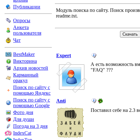
Публикации
Модуль поиска по сайту. Поиск произво
readme.txt.
Опросы
Анкета
пользователя
Чат
BestMaker
Expert
Викторина
А есть возможность вм
Архив новостей
"FAQ" ???
Карманный
оракул
Поиск по сайту с
помощью Яндекс
Поиск по сайту с
Anti
помощью Google
Поставил себе на 2.3 в
Фото дня
Для души
Погода на 3 дня
IndexCat
IndexTop