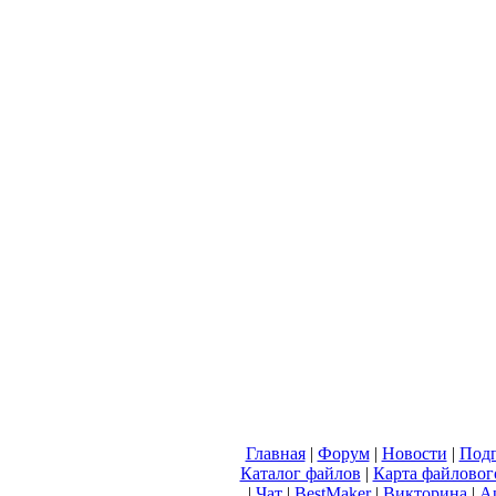
Главная
|
Форум
|
Новости
|
Подп
Каталог файлов
|
Карта файловог
|
Чат
|
BestMaker
|
Викторина
|
А