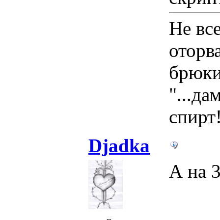
Не вс
оторв
брюки
"...д
спирт
Djadka
А на 3