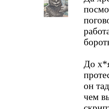
посмо
погов
работа
борот
До х*я
протес
он тад
чем в
скрип