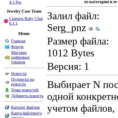
из категории и ее 
4.1 Pro
Jewelry Сase Team
Залил файл:
Скачать Ruby Chat
0.1.1
Serg_pnz
Меню
Размер файла:
Главная
Форум
1012 Bytes
Магазин
цифровых
товаров
Версия: 1
Новости
Подписка на
Выбирает N пос
новости
Темы новостей
одной конкретно
Добавить новость
учетом файлов,
Каталог файлов
Карта файлового
архива