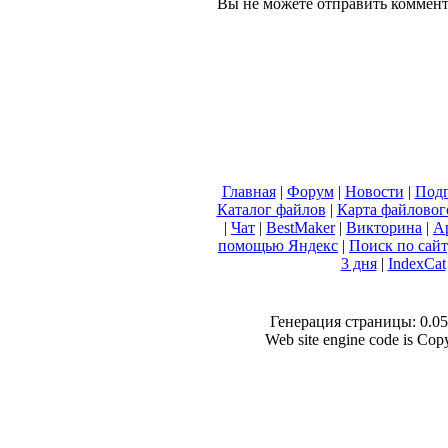
Вы не можете отправить коммен
Главная
|
Форум
|
Новости
|
Подп
Каталог файлов
|
Карта файловог
|
Чат
|
BestMaker
|
Викторина
|
А
помощью Яндекс
|
Поиск по сай
3 дня
|
IndexCat
Генерация страницы: 0.057
Web site engine code is Co