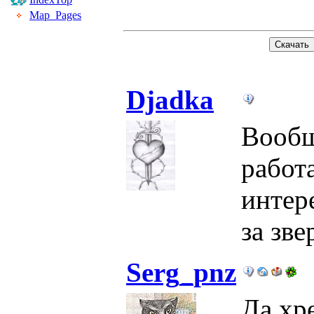
Map_Pages
Djadka
Вообщ
работ
интер
за зве
Serg_pnz
Да хре