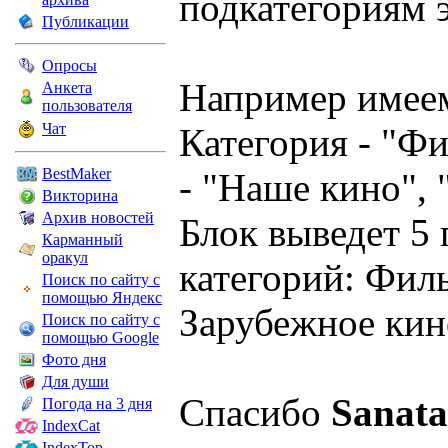
подкатегориям э
Публикации
Опросы
Например имеем
Анкета
пользователя
Чат
Категория - "Ф
BestMaker
- "Наше кино",
Викторина
Архив новостей
Блок выведет 5
Карманный
оракул
категорий: Фил
Поиск по сайту с
помощью Яндекс
Зарубежное кин
Поиск по сайту с
помощью Google
Фото дня
Для души
Спасибо
Sanata
Погода на 3 дня
IndexCat
IndexTop