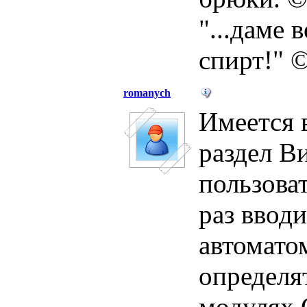
"...даме 
спирт!" 
romanych
Имеется в
раздел В
пользова
раз вводи
автомато
определят
модулях 