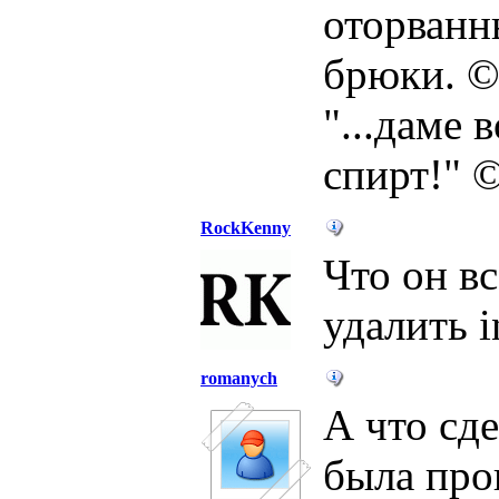
оторванн
брюки. ©
"...даме 
спирт!" 
RockKenny
Что он в
удалить i
romanych
А что сде
была про