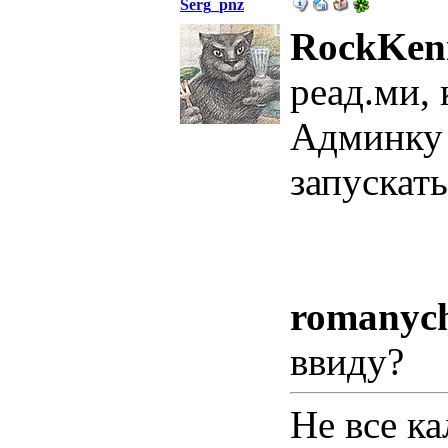
Serg_pnz
RockKen
реад.ми,
Админку 
запускат
romanyc
ввиду?
Не все к