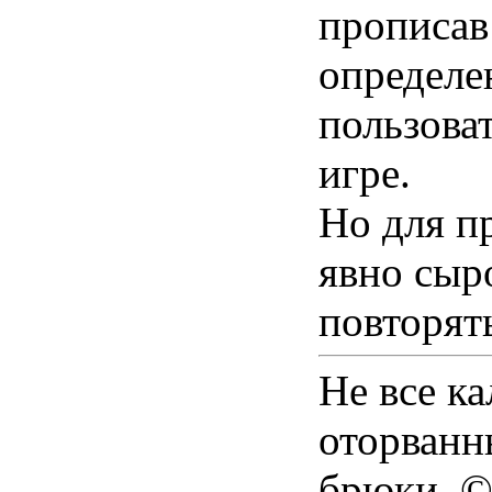
прописав
определе
пользоват
игре.
Но для п
явно сыр
повторят
Не все к
оторванн
брюки. ©