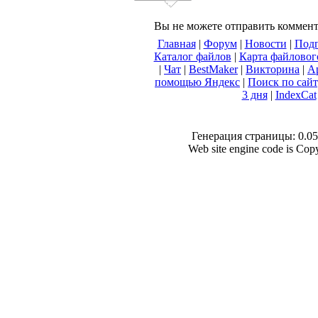
Вы не можете отправить коммен
Главная
|
Форум
|
Новости
|
Подп
Каталог файлов
|
Карта файловог
|
Чат
|
BestMaker
|
Викторина
|
А
помощью Яндекс
|
Поиск по сай
3 дня
|
IndexCat
Генерация страницы: 0.054
Web site engine code is Co