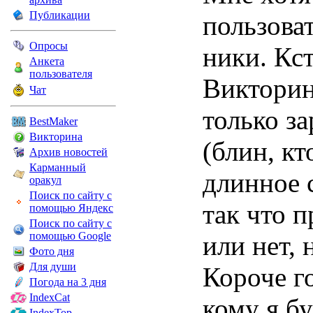
Публикации
пользова
Опросы
ники. Кст
Анкета
пользователя
Викторин
Чат
только з
BestMaker
Викторина
(блин, кт
Архив новостей
Карманный
длинное с
оракул
Поиск по сайту с
так что 
помощью Яндекс
Поиск по сайту с
помощью Google
или нет, 
Фото дня
Для души
Короче г
Погода на 3 дня
IndexCat
кому я бу
IndexTop