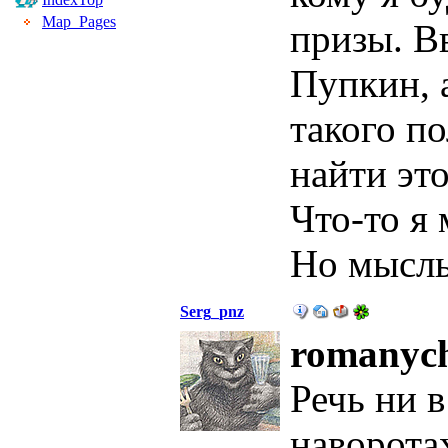
Map_Pages
призы. В
Пупкин, а
такого по
найти эт
Что-то я 
Но мысль
Serg_pnz
romanyc
Речь ни в
наворотах