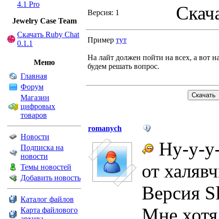
4.1 Pro
Скач
Версия: 1
Jewelry Сase Team
Скачать Ruby Chat
Пример
тут
0.1.1
На лайт должен пойти на всех, а вот н
Меню
будем решать вопрос.
Главная
Форум
Магазин
цифровых
товаров
romanych
Новости
Ну-у-у-
Подписка на
новости
от халяв
Темы новостей
Добавить новость
Версия Sl
Каталог файлов
Мне хотя
Карта файлового
архива