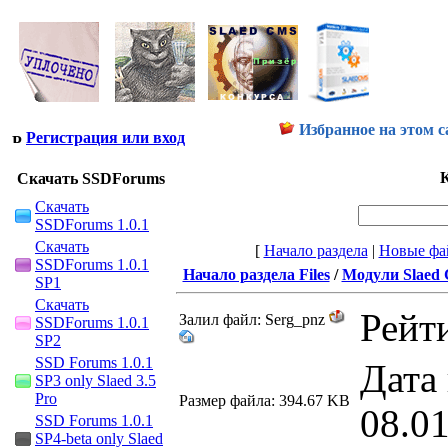
Избранное на этом с
Регистрация или вход
К
Скачать SSDForums
Скачать
SSDForums 1.0.1
Скачать
[
Начало раздела
|
Новые фа
SSDForums 1.0.1
Начало раздела Files
/
Модули Slaed
SP1
Скачать
Рейти
Залил файл: Serg_pnz
SSDForums 1.0.1
SP2
SSD Forums 1.0.1
Дата
SP3 only Slaed 3.5
Pro
Размер файла: 394.67 KB
08.0
SSD Forums 1.0.1
SP4-beta only Slaed