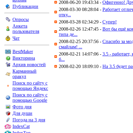
2008-06-20 19:43:34 -
Офигенно! Дру
Публикации
2008-03-30 08:28:04 -
Работает отлич
отку...
Опросы
2008-03-28 02:34:29 -
Супер!
Анкета
2008-02-26 12:47:45 -
Вот бы ещё ко
пользователя
типа де...
Чат
2008-02-25 20:37:56 -
Спасибо за мо
смайлам! ...
BestMaker
2008-02-21 14:07:06 -
3.5 - работает
Викторина
б...
Архив новостей
2008-02-20 18:09:10 -
На 3.5 будет р
Карманный
оракул
Поиск по сайту с
помощью Яндекс
Поиск по сайту с
помощью Google
Фото дня
Для души
Погода на 3 дня
IndexCat
IndexTop