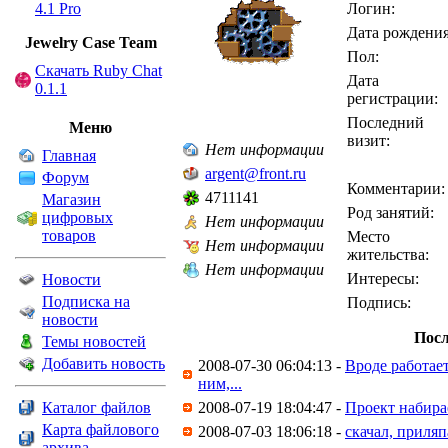
4.1 Pro
Логин:
Дата рождения
Jewelry Сase Team
Пол:
Скачать Ruby Chat
Дата
0.1.1
регистрации:
Последний
Меню
визит:
Нет информации
Главная
argent@front.ru
Форум
Комментарии:
4711141
Магазин
Род занятий:
цифровых
Нет информации
товаров
Место
Нет информации
жительства:
Нет информации
Интересы:
Новости
Подписка на
Подпись:
новости
Посл
Темы новостей
Добавить новость
2008-07-30 06:04:13 -
Вроде работает
ним,...
Каталог файлов
2008-07-19 18:04:47 -
Проект набира
Карта файлового
2008-07-03 18:06:18 -
скачал, приляп
архива