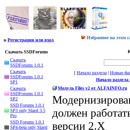
Избранное на этом с
Регистрация или вход
К
Скачать SSDForums
Скачать
SSDForums 1.0.1
Скачать
[
Начало раздела
|
Новые фа
SSDForums 1.0.1
Начало раздела 
SP1
Модуль Files v2 от ALFAINFO.ru
Скачать
SSDForums 1.0.1
Модернизирова
SP2
SSD Forums 1.0.1
должен работат
SP3 only Slaed 3.5
Pro
SSD Forums 1.0.1
версии 2.X
SP4-beta only Slaed