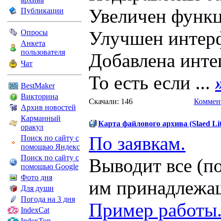
Увеличен функц
Публикации
Улучшен интер
Опросы
Анкета
пользователя
Добавлена инте
Чат
То есть если ...
BestMaker
Викторина
Скачали: 146
Коммент
Архив новостей
Карманный
Карта файлового архива (Slaed Lit
оракул
По заявкам.
Поиск по сайту с
помощью Яндекс
Поиск по сайту с
Выводит все (п
помощью Google
Фото дня
им принадлежа
Для души
Погода на 3 дня
Пример работы
IndexCat
IndexTop