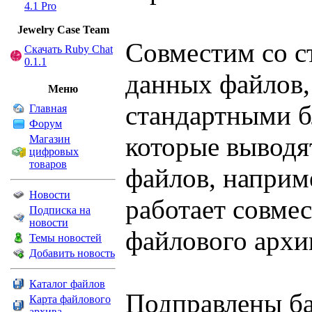
4.1 Pro
Jewelry Сase Team
Совместим со с
Скачать Ruby Chat
0.1.1
данных файлов,
Меню
стандартными б
Главная
Форум
которые выводя
Магазин
цифровых
товаров
файлов, наприм
Новости
работает совме
Подписка на
новости
файлового архи
Темы новостей
Добавить новость
Каталог файлов
Подправлены ба
Карта файлового
архива