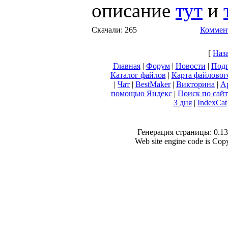
описание
тут
и
Скачали: 265
Коммент
[
Наз
Главная
|
Форум
|
Новости
|
Подп
Каталог файлов
|
Карта файловог
|
Чат
|
BestMaker
|
Викторина
|
А
помощью Яндекс
|
Поиск по сай
3 дня
|
IndexCat
Генерация страницы: 0.138
Web site engine code is Co