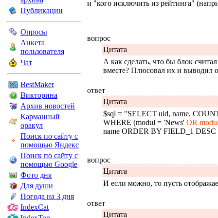
и "кого исключить из рейтинга" (напр
Публикации
Опросы
вопрос
Анкета
Цитата
пользователя
А как сделать, что бы блок счита
Чат
вместе? Плюсовал их и выводил о
BestMaker
ответ
Викторина
Цитата
Архив новостей
$sql = "SELECT uid, name, COUNT
Карманный
WHERE (modul = 'News'
OR modul 
оракул
name ORDER BY FIELD_1 DESC LI
Поиск по сайту с
помощью Яндекс
Поиск по сайту с
вопрос
помощью Google
Цитата
Фото дня
И если можно, то пусть отображае
Для души
Погода на 3 дня
ответ
IndexCat
Цитата
IndexTop