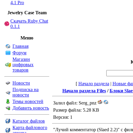
4.1 Pro
Jewelry Сase Team
Скачать Ruby Chat
0.1.1
Меню
Главная
Форум
Магазин
К
цифровых
товаров
Новости
[
Начало раздела
|
Новые фа
Подписка на
Начало раздела Files
/
Блоки Sla
новости
Темы новостей
Залил файл: Serg_pnz
Добавить новость
Размер файла: 5.28 KB
Версия: 1
Каталог файлов
Карта файлового
"Лучий комментатор (Slaed 2.2)" с фил
архива