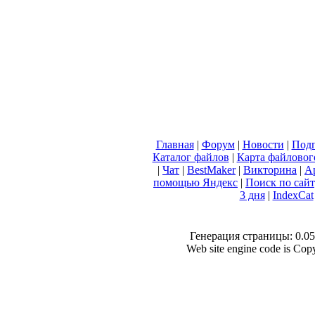
Главная
|
Форум
|
Новости
|
Подп
Каталог файлов
|
Карта файловог
|
Чат
|
BestMaker
|
Викторина
|
А
помощью Яндекс
|
Поиск по сай
3 дня
|
IndexCat
Генерация страницы: 0.053
Web site engine code is Co