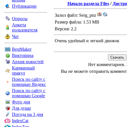
Начало раздела Files
/
Дистри
Публикации
Залил файл: Serg_pnz
Опросы
Размер файла: 1.53 MB
Анкета
Версия: 2.2
пользователя
Чат
Очень удобный и легкий движок
BestMaker
Викторина
Архив новостей
Нет комментариев. 
Карманный
Вы не можете отправить коммен
оракул
Поиск по сайту с
помощью Яндекс
Поиск по сайту с
помощью Google
Фото дня
Для души
Погода на 3 дня
IndexCat
IndexTop