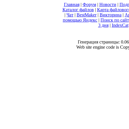
Главная
|
Форум
|
Новости
|
Подп
Каталог файлов
|
Карта файловог
|
Чат
|
BestMaker
|
Викторина
|
А
помощью Яндекс
|
Поиск по сай
3 дня
|
IndexCat
Генерация страницы: 0.066
Web site engine code is Co