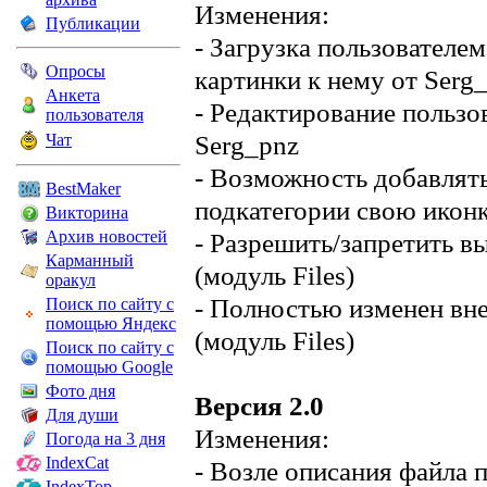
Изменения:
Публикации
- Загрузка пользователе
Опросы
картинки к нему от Serg
Анкета
- Редактирование пользо
пользователя
Serg_pnz
Чат
- Возможность добавлять
BestMaker
подкатегории свою иконк
Викторина
Архив новостей
- Разрешить/запретить в
Карманный
(модуль Files)
оракул
- Полностью изменен внеш
Поиск по сайту с
помощью Яндекс
(модуль Files)
Поиск по сайту с
помощью Google
Фото дня
Версия 2.0
Для души
Изменения:
Погода на 3 дня
IndexCat
- Возле описания файла 
IndexTop