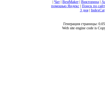
|
Чат
|
BestMaker
|
Викторина
|
А
помощью Яндекс
|
Поиск по сай
3 дня
|
IndexCat
Генерация страницы: 0.056
Web site engine code is Co