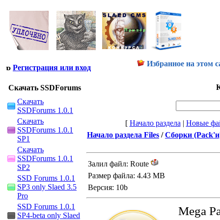
Избранное на этом с
Регистрация или вход
К
Скачать SSDForums
Скачать
SSDForums 1.0.1
Скачать
[
Начало раздела
|
Новые фа
SSDForums 1.0.1
Начало раздела Files
/
Сборки (Pack'и
SP1
Скачать
SSDForums 1.0.1
Залил файл: Route
SP2
Размер файла: 4.43 MB
SSD Forums 1.0.1
SP3 only Slaed 3.5
Версия: 10b
Pro
SSD Forums 1.0.1
Mega Pa
SP4-beta only Slaed