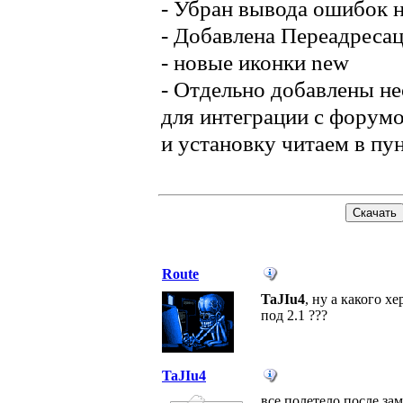
- Убран вывода ошибок н
- Добавлена Переадресац
- новые иконки new
- Отдельно добавлены н
для интеграции с форумо
и установку читаем в пун
Route
TaJIu4
, ну а какого х
под 2.1 ???
TaJIu4
все полетело после зам