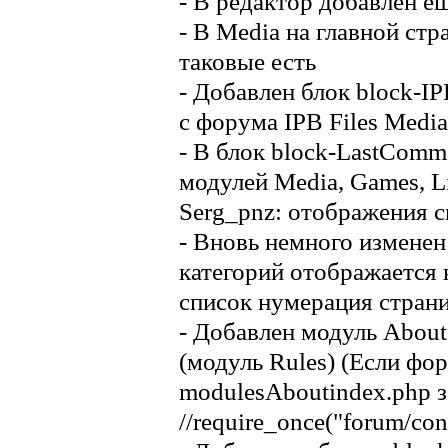
- В редактор добавлен е
- В Media на главной ст
таковые есть
- Добавлен блок block-I
с форума IPB Files Medi
- В блок block-LastCom
модулей Media, Games, L
Serg_pnz: отображения с
- Вновь немного изменен
категорий отображается 
список нумерация стран
- Добавлен модуль About
(модуль Rules) (Если фор
modulesAboutindex.php з
//require_once("forum/con