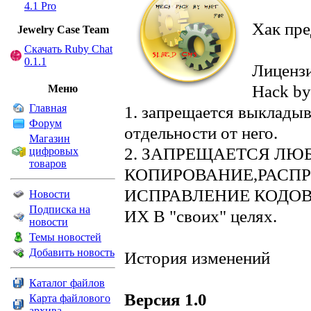
4.1 Pro
Хак пре
Jewelry Сase Team
Скачать Ruby Chat
0.1.1
Лицензи
Hack by
Меню
Главная
1. запрещается выкладыв
Форум
отдельности от него.
Магазин
2. ЗАПРЕЩАЕТСЯ ЛЮ
цифровых
товаров
КОПИРОВАНИЕ,РАСПР
ИСПРАВЛЕНИЕ КОДОВ П
Новости
Подписка на
ИХ В "своих" целях.
новости
Темы новостей
Добавить новость
История изменений
Каталог файлов
Версия 1.0
Карта файлового
архива