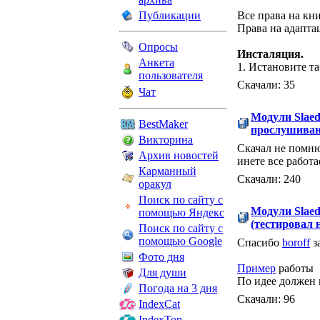
Публикации
Все права на кн
Права на адапта
Опросы
Инсталяция.
Анкета
1. Истановите та
пользователя
Скачали: 35
Чат
Модули Slae
BestMaker
прослушива
Викторина
Скачал не помню 
Архив новостей
инете все работ
Карманный
Скачали: 240
оракул
Поиск по сайту с
Модули Slae
помощью Яндекс
(тестировал н
Поиск по сайту с
помощью Google
Спасибо
boroff
з
Фото дня
Пример
работы
Для души
По идее должен 
Погода на 3 дня
Скачали: 96
IndexCat
IndexTop