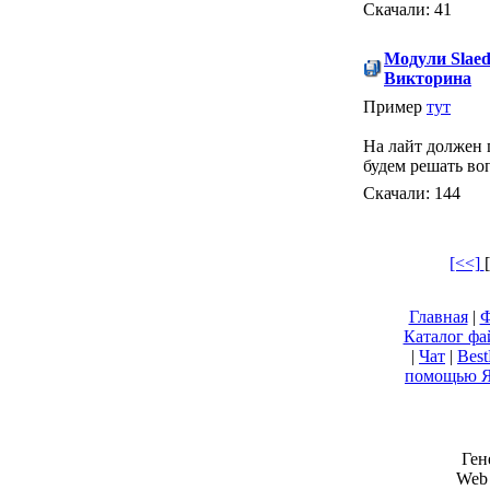
Скачали: 41
Модули Slae
Викторина
Пример
тут
На лайт должен 
будем решать во
Скачали: 144
[<<]
Главная
|
Ф
Каталог фа
|
Чат
|
Bes
помощью Я
Ген
Web 