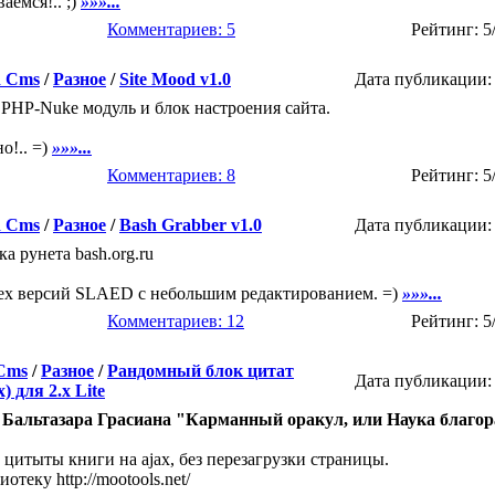
аемся!.. ;)
»»»...
Комментариев: 5
Рейтинг: 5
d Cms
/
Разное
/
Site Mood v1.0
Дата публикации: 
PHP-Nuke модуль и блок настроения сайта.
о!.. =)
»»»...
Комментариев: 8
Рейтинг: 5
d Cms
/
Разное
/
Bash Grabber v1.0
Дата публикации: 
а рунета bash.org.ru
сех версий SLAED с небольшим редактированием. =)
»»»...
Комментариев: 12
Рейтинг: 5
 Cms
/
Разное
/
Рандомный блок цитат
Дата публикации: 
) для 2.x Lite
 Бальтазара Грасиана "Карманный оракул, или Наука благо
цитыты книги на ajax, без перезагрузки страницы.
отеку http://mootools.net/