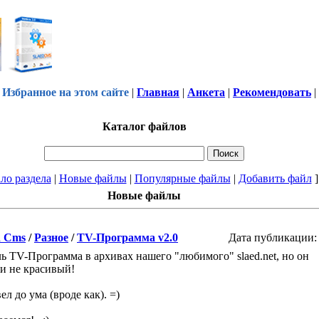
Избранное на этом сайте
|
Главная
|
Анкета
|
Рекомендовать
|
Каталог файлов
ло раздела
|
Новые файлы
|
Популярные файлы
|
Добавить файл
]
Новые файлы
d Cms
/
Разное
/
TV-Программа v2.0
Дата публикации: 
ль TV-Программа в архивах нашего "любимого" slaed.net, но он
и не красивый!
л до ума (вроде как). =)