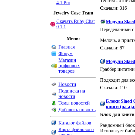
Тестим - отписыв
4.1 Pro
Скачали: 316
Jewelry Сase Team
Скачать Ruby Chat
Модули Slae
0.1.1
Переделанный с 
Меню
Мелочь, а приятн
Главная
Скачали: 87
Форум
Магазин
Модули Slae
цифровых
Граббер цитатник
товаров
Подходит для в
Новости
Скачали: 110
Подписка на
новости
Блоки Slaed
Темы новостей
книги (на ajax
Добавить новость
Блок для книги
Каталог файлов
Рандомный блок 
Карта файлового
Использует библи
архива