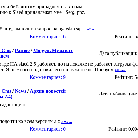
игу и библиотеку принадлежат авторам.
цию к Slaed принадлежат мне - Serg_pnz.
блицу, выполнив запрос на bgarsian.sql...
»»»...
Комментариев: 6
Рейтинг: 5
d Cms
/
Разное
/
Модуль Музыка с
Дата публикации: 
нием
где НА slaed 2.5 работает. но на локалке не работает загрузка фа
ает. Я не много подправил его но нужно еще. Пробуем
»»»...
Комментариев: 9
Рейтинг: 5
d Cms
/
News
/
Архив новостей
Дата публикации: 
а 2.4)
а адаптацию.
подойти ко всем версиям 2.х
»»»...
Комментариев: 0
Рейтинг: 0.00