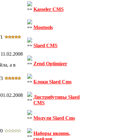
Kasseler CMS
Mootools
/1
Slaed CMS
11.02.2008
Zend Optimizer
йла, а в
/3
Блоки Slaed Cms
01.02.2008
Дистрибутивы Slaed
CMS
Модули Slaed Cms
/0
Наборы иконок,
смайлов