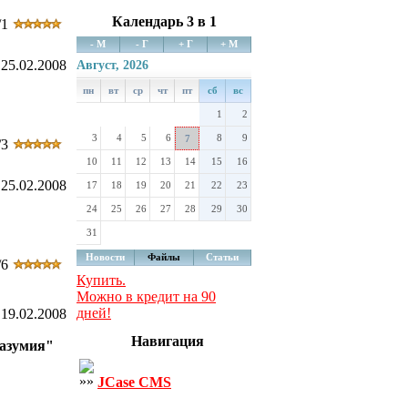
Календарь 3 в 1
/1
- М
- Г
+ Г
+ М
25.02.2008
Август, 2026
пн
вт
ср
чт
пт
сб
вс
1
2
3
4
5
6
8
9
7
/3
10
11
12
13
14
15
16
25.02.2008
17
18
19
20
21
22
23
24
25
26
27
28
29
30
31
Новости
Файлы
Статьи
/6
Купить.
Можно в кредит на 90
дней!
19.02.2008
Навигация
разумия"
JCase CMS