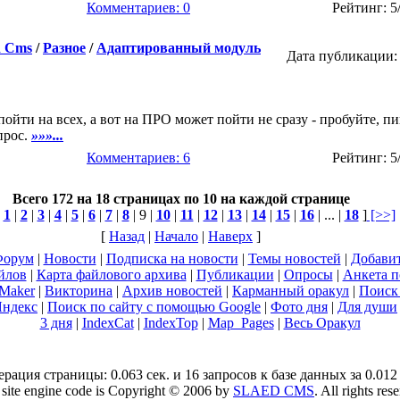
Комментариев: 0
Рейтинг: 5
d Cms
/
Разное
/
Адаптированный модуль
Дата публикации: 
пойти на всех, а вот на ПРО может пойти не сразу - пробуйте, п
прос.
»»»...
Комментариев: 6
Рейтинг: 5
Всего 172 на 18 страницах по 10 на каждой странице
[
1
|
2
|
3
|
4
|
5
|
6
|
7
|
8
| 9 |
10
|
11
|
12
|
13
|
14
|
15
|
16
| ... |
18
]
[>>]
[
Назад
|
Начало
|
Наверх
]
орум
|
Новости
|
Подписка на новости
|
Темы новостей
|
Добавит
йлов
|
Карта файлового архива
|
Публикации
|
Опросы
|
Анкета п
tMaker
|
Викторина
|
Архив новостей
|
Карманный оракул
|
Поиск 
ндекс
|
Поиск по сайту с помощью Google
|
Фото дня
|
Для души
3 дня
|
IndexCat
|
IndexTop
|
Map_Pages
|
Весь Оракул
ерация страницы: 0.063 сек. и 16 запросов к базе данных за 0.012 
site engine code is Copyright © 2006 by
SLAED CMS
. All rights res