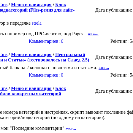
 Cms
/
Меню и навигация
/
Блок
одкатегорий (Files-релиз для лайт-
Дата публикации: 
ор в переделке
strela
ь например под ПРО-версию, под Pages...
»»»...
Комментариев: 6
Рейтинг: 5
 Cms
/
Меню и навигация
/
Центральный
Дата публикации: 
и и Статьи» (тестировалось на Слаед 2.5)
ный блок на 2 колонки с новостями и статьями.
»»»...
Комментариев: 0
Рейтинг: 5
 Cms
/
Меню и навигация
/
Блок
Дата публикации: 
айлов конкретных категорий
 номера категорий в настройках, скрипт выводит последние фа
категорий/подкатегорий (по одному на категорию).
я мои "Последние комментарии"
»»»...