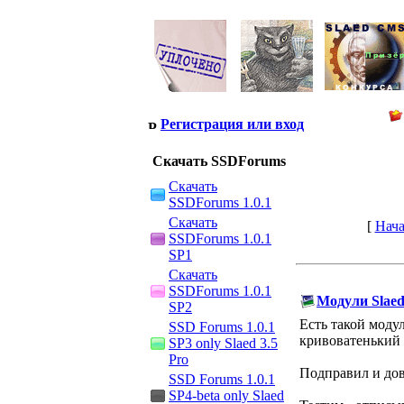
Регистрация или вход
Скачать SSDForums
Скачать
SSDForums 1.0.1
Скачать
[
Нача
SSDForums 1.0.1
SP1
Скачать
SSDForums 1.0.1
Модули Slae
SP2
Есть такой моду
SSD Forums 1.0.1
кривоватенький 
SP3 only Slaed 3.5
Pro
Подправил и дове
SSD Forums 1.0.1
SP4-beta only Slaed