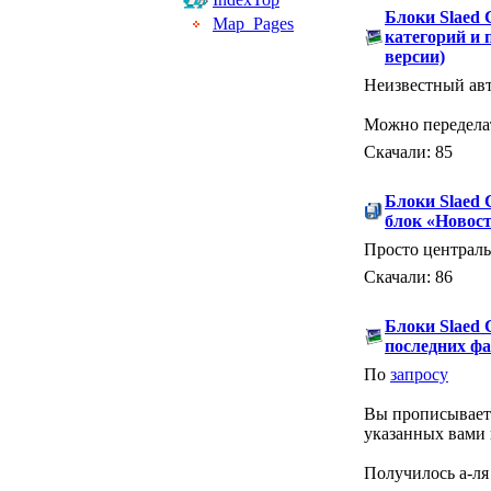
Блоки Slaed
Map_Pages
категорий и п
версии)
Неизвестный авт
Можно переделат
Скачали: 85
Блоки Slaed
блок «Новост
Просто централь
Скачали: 86
Блоки Slaed
последних ф
По
запросу
Вы прописываете
указанных вами 
Получилось а-л