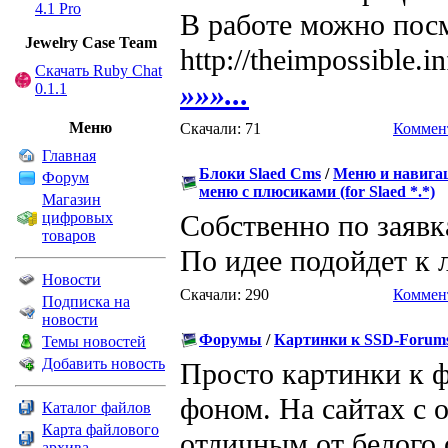
4.1 Pro
В работе можно посм
Jewelry Сase Team
http://theimpossible.
Скачать Ruby Chat
»»»...
0.1.1
Меню
Скачали: 71
Коммент
Главная
Блоки Slaed Cms
/
Меню и навига
Форум
меню с плюсиками (for Slaed *.*)
Магазин
цифровых
Собственно по заявка
товаров
По идее подойдет к 
Новости
Скачали: 290
Коммент
Подписка на
новости
Форумы
/
Картинки к SSD-Forum
Темы новостей
Добавить новость
Просто картинки к ф
фоном. На сайтах с 
Каталог файлов
Карта файлового
отличным от белого 
архива