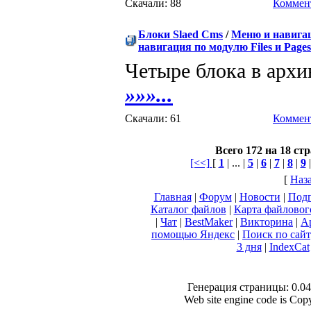
Скачали: 88
Коммент
Блоки Slaed Cms
/
Меню и навига
навигация по модулю Files и Pages
Четыре блока в архи
»»»...
Скачали: 61
Коммент
Всего 172 на 18 ст
[<<]
[
1
| ... |
5
|
6
|
7
|
8
|
9
[
Наз
Главная
|
Форум
|
Новости
|
Подп
Каталог файлов
|
Карта файловог
|
Чат
|
BestMaker
|
Викторина
|
А
помощью Яндекс
|
Поиск по сай
3 дня
|
IndexCat
Генерация страницы: 0.046
Web site engine code is Co