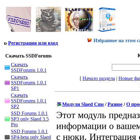
Избранное на этом с
Регистрация или вход
К
Скачать SSDForums
Скачать
SSDForums 1.0.1
Скачать
[
Начало раздела
|
Новые фа
SSDForums 1.0.1
SP1
Скачать
SSDForums 1.0.1
Модули Slaed Cms
/
Разное
/
О про
SP2
Этот модуль предназ
SSD Forums 1.0.1
SP3 only Slaed 3.5
информации о вашем 
Pro
SSD Forums 1.0.1
с нюки. Интеграция 
SP4-beta only Slaed