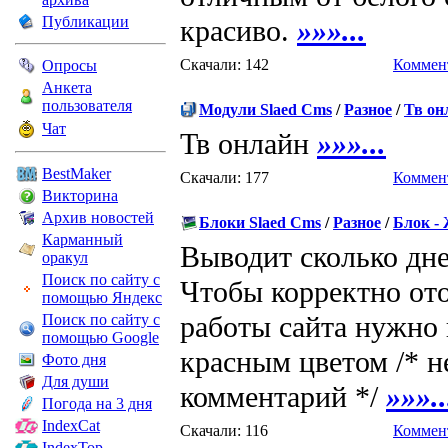
Публикации
красиво.
»»»...
Скачали: 142
Коммент
Опросы
Анкета
пользователя
Модули Slaed Cms
/
Разное
/
Тв он
Чат
Тв онлайн
»»»...
BestMaker
Скачали: 177
Коммент
Викторина
Архив новостей
Блоки Slaed Cms
/
Разное
/
Блок -
Карманный
Выводит сколько дне
оракул
Поиск по сайту с
Чтобы корректно от
помощью Яндекс
работы сайта нужно 
Поиск по сайту с
помощью Google
красным цветом /* н
Фото дня
Для души
комментарий */
»»»..
Погода на 3 дня
IndexCat
Скачали: 116
Коммент
IndexTop