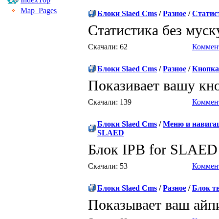
Map_Pages
Блоки Slaed Cms
/
Разное
/
Статис
Статистика без мус
Скачали: 62
Коммент
Блоки Slaed Cms
/
Разное
/
Кнопка
Показивает вашу кн
Скачали: 139
Коммент
Блоки Slaed Cms
/
Меню и навига
SLAED
Блок IPB for SLAE
Скачали: 53
Коммент
Блоки Slaed Cms
/
Разное
/
Блок т
Показывает ваш ай