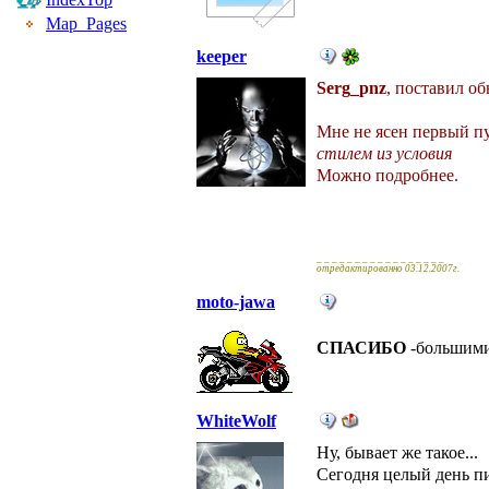
Map_Pages
keeper
Serg_pnz
, поставил о
Мне не ясен первый п
стилем из условия
Можно подробнее.
_ _ _ _ _ _ _ _ _ _ _ _ _ _ _ _ _
отредактированно 03.12.2007г.
moto-jawa
СПАСИБО
-большим
WhiteWolf
Ну, бывает же такое...
Сегодня целый день пи