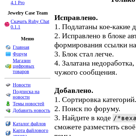
4.1 Pro
Jewelry Сase Team
Исправлено.
Скачать Ruby Chat
1. Подлатаны кое-какие 
0.1.1
2. Исправлено в блоке а
Меню
формирования ссылки на
Главная
3. Блок стал легче.
Форум
Магазин
4. Залатана недоработка
цифровых
чужого сообщения.
товаров
Новости
Добавлено.
Подписка на
новости
1. Сортировка категорий
Темы новостей
2. Поиск по форуму.
Добавить новость
3. Найдите в коде
/*вех
Каталог файлов
сможете разместить своё
Карта файлового
темы.
архива