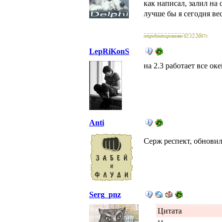
как написал, залил на с
лучше бы я сегодня ве
_ _ _ _ _ _ _ _ _ _ _ _ _ _ _ _ _
отредактированно 02.12.2007г.
LepRiKonS
на 2.3 работает все 
Anti
Серж респект, обнови
Serg_pnz
Цитата