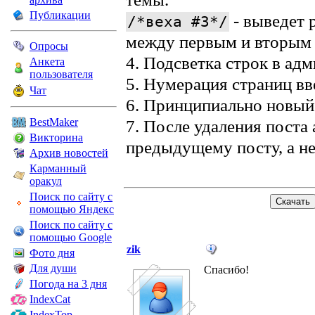
Публикации
- выведет 
/*веха #3*/
между первым и вторым 
Опросы
4. Подсветка строк в адм
Анкета
пользователя
5. Нумерация страниц вв
Чат
6. Принципиально новый
BestMaker
7. После удаления поста
Викторина
предыдущему посту, а не
Архив новостей
Карманный
оракул
Поиск по сайту с
помощью Яндекс
Поиск по сайту с
помощью Google
zik
Фото дня
Для души
Спасибо!
Погода на 3 дня
IndexCat
IndexTop