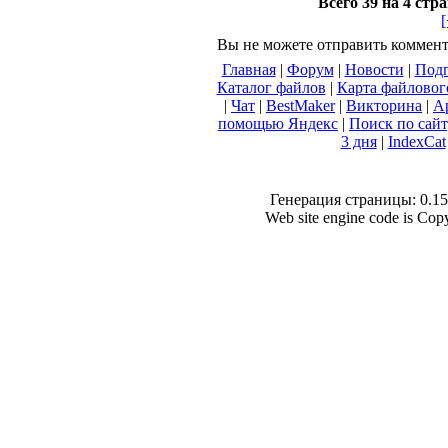
Всего 39 на 4 стр
Вы не можете отправить коммен
Главная
|
Форум
|
Новости
|
Подп
Каталог файлов
|
Карта файловог
|
Чат
|
BestMaker
|
Викторина
|
А
помощью Яндекс
|
Поиск по сай
3 дня
|
IndexCat
Генерация страницы: 0.154
Web site engine code is Co