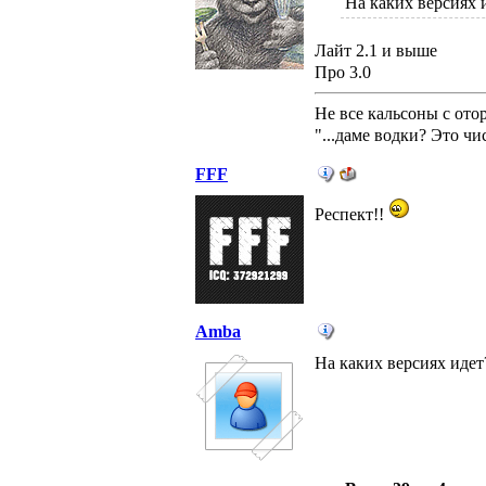
На каких версиях 
Лайт 2.1 и выше
Про 3.0
Не все кальсоны с от
"...даме водки? Это ч
FFF
Респект!!
Amba
На каких версиях идет