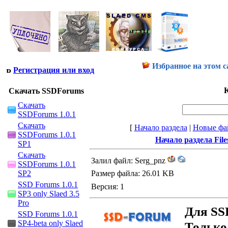
Избранное на этом с
Регистрация или вход
К
Скачать SSDForums
Скачать
SSDForums 1.0.1
Скачать
[
Начало раздела
|
Новые фа
SSDForums 1.0.1
Начало раздела File
SP1
Скачать
Залил файл: Serg_pnz
SSDForums 1.0.1
SP2
Размер файла: 26.01 KB
SSD Forums 1.0.1
Версия: 1
SP3 only Slaed 3.5
Pro
Для SS
SSD Forums 1.0.1
SP4-beta only Slaed
Только