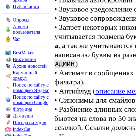
Публикации
• Звуковое уведомление 
• Звуковое сопровождени
Опросы
• Запрет некоторых нико
Анкета
пользователя
учитывается подмена бук
Чат
а
, а так же учитываются
BestMaker
написанию буквы из раз
Викторина
)
АДМИН
Архив новостей
• Антимат в сообщениях 
Карманный
оракул
фильтра).
Поиск по сайту с
• Антифлуд (
описание ме
помощью Яндекс
Поиск по сайту с
• Синонимы для смайло
помощью Google
• Разбиение длинных сло
Фото дня
Для души
бьются на слова по 50 з
Погода на 3 дня
ссылкой. Ссылки должны
IndexCat
IndexTop