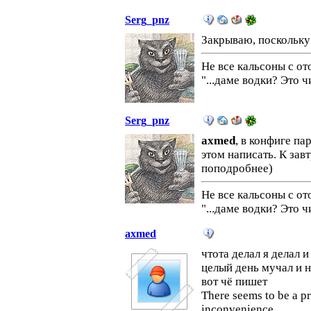
Serg_pnz
Закрываю, поскольк
Не все кальсоны с о
"...даме водки? Это 
Serg_pnz
axmed
, в конфиге па
этом написать. К за
поподробнее)
Не все кальсоны с о
"...даме водки? Это 
axmed
чтота делал я делал и
целый день мучал и н
вот чё пишет
There seems to be a p
inconvenience.