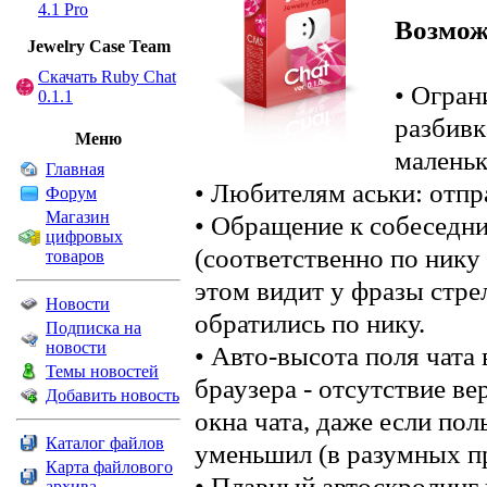
4.1 Pro
Возможн
Jewelry Сase Team
Скачать Ruby Chat
• Огран
0.1.1
разбивк
Меню
маленьк
Главная
• Любителям аськи: отпра
Форум
Магазин
• Обращение к собеседни
цифровых
(соответственно по нику
товаров
этом видит у фразы стре
Новости
обратились по нику.
Подписка на
новости
• Авто-высота поля чата
Темы новостей
браузера - отсутствие в
Добавить новость
окна чата, даже если пол
Каталог файлов
уменьшил (в разумных пр
Карта файлового
• Плавный автоскролинг 
архива