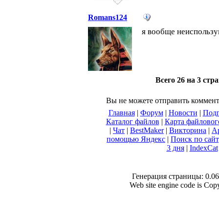
Romans124
я вообще неиспользую
Всего 26 на 3 стр
Вы не можете отправить коммен
Главная
|
Форум
|
Новости
|
Подп
Каталог файлов
|
Карта файловог
|
Чат
|
BestMaker
|
Викторина
|
А
помощью Яндекс
|
Поиск по сай
3 дня
|
IndexCat
Генерация страницы: 0.066
Web site engine code is Co