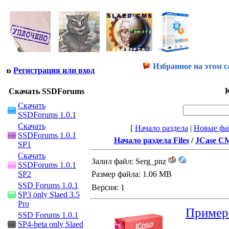
Избранное на этом с
Регистрация или вход
К
Скачать SSDForums
Скачать
SSDForums 1.0.1
Скачать
[
Начало раздела
|
Новые фа
SSDForums 1.0.1
Начало раздела Files
/
JCase C
SP1
Скачать
Залил файл: Serg_pnz
SSDForums 1.0.1
SP2
Размер файла: 1.06 MB
SSD Forums 1.0.1
Версия: 1
SP3 only Slaed 3.5
Pro
Пример
SSD Forums 1.0.1
SP4-beta only Slaed