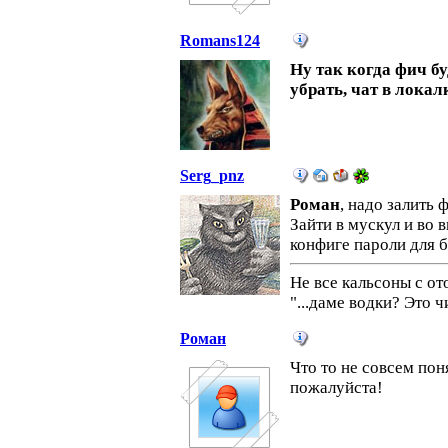
Romans124
Ну так когда фич б
убрать, чат в локал
Serg_pnz
Роман
, надо залить 
Зайти в мускул и во 
конфиге пароли для б
Не все кальсоны с о
"...даме водки? Это 
Роман
Что то не совсем пон
пожалуйста!