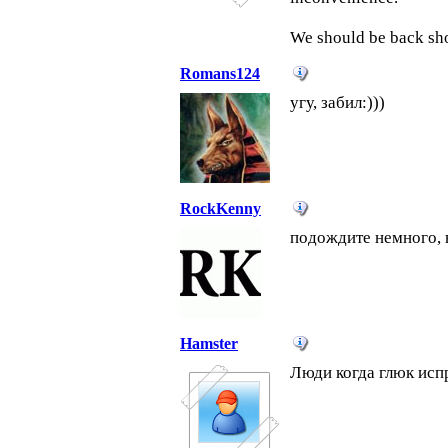
We should be back sho
Romans124
угу, забил:)))
RockKenny
подождите немного, в
Hamster
Люди когда глюк исп