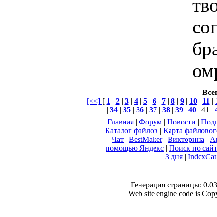
тв
со
бра
ом
Всег
[<<]
[
1
|
2
|
3
|
4
|
5
|
6
|
7
|
8
|
9
|
10
|
11
|
|
34
|
35
|
36
|
37
|
38
|
39
|
40
| 41 |
Главная
|
Форум
|
Новости
|
Подп
Каталог файлов
|
Карта файловог
|
Чат
|
BestMaker
|
Викторина
|
А
помощью Яндекс
|
Поиск по сай
3 дня
|
IndexCat
Генерация страницы: 0.037
Web site engine code is Co