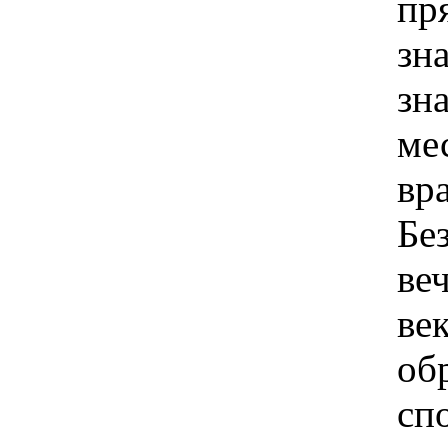
пр
зн
зн
ме
вр
Бе
ве
ве
об
сп