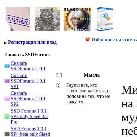
Избранное на этом с
Регистрация или вход
Скачать SSDForums
Скачать
SSDForums 1.0.1
[_]
Мысль
Скачать
SSDForums 1.0.1
[:]
Глупы все, кто
Ми
SP1
глупцами кажутся, и
Скачать
половина тех, что не
SSDForums 1.0.1
на
кажутся.
SP2
SSD Forums 1.0.1
му
SP3 only Slaed 3.5
Pro
не
SSD Forums 1.0.1
SP4-beta only Slaed