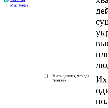
Map_Pages
де
су
ук
вы
пл
лю
[:]
Знать лучших, что дал
Их
твои век.
од
по