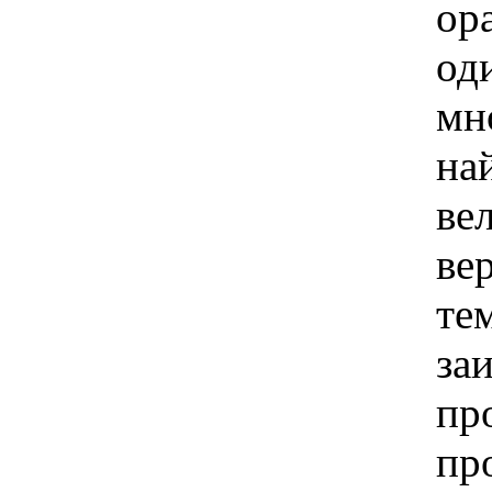
ор
од
мн
на
ве
ве
те
за
пр
пр