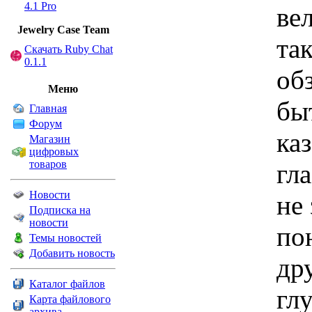
4.1 Pro
ве
Jewelry Сase Team
так
Скачать Ruby Chat
0.1.1
об
Меню
бы
Главная
Форум
ка
Магазин
цифровых
товаров
гла
Новости
не 
Подписка на
новости
по
Темы новостей
Добавить новость
др
Каталог файлов
гл
Карта файлового
архива