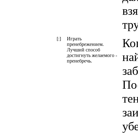
взя
тр
[:]
Играть
Ко
пренебрежением.
Лучший способ
на
достигнуть желаемого -
пренебречь.
за
По
те
заи
убе