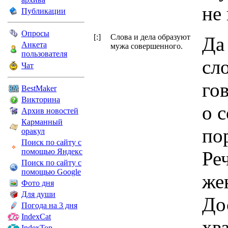
не 
Публикации
Опросы
[:]
Слова и дела образуют
Да
Анкета
мужа совершенного.
пользователя
сло
Чат
го
BestMaker
Викторина
о 
Архив новостей
Карманный
по
оракул
Поиск по сайту с
помощью Яндекс
Реч
Поиск по сайту с
помощью Google
же
Фото дня
Для души
До
Погода на 3 дня
IndexCat
хв
IndexTop