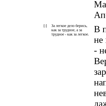
Ма
Ап
[:]
За легкое дело берись,
В 
как за трудное, а за
трудное - как за легкое.
не
- 
Ве
за
на
не
да