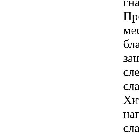
гна
Пр
ме
бл
за
сл
сла
Хи
на
сл