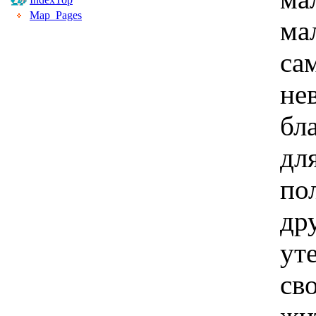
Map_Pages
ма
са
не
бл
дл
по
др
ут
св