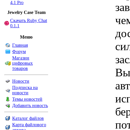
4.1 Pro
за
Jewelry Сase Team
че
Скачать Ruby Chat
0.1.1
до
Меню
си
Главная
Форум
за
Магазин
цифровых
товаров
Вы
Новости
авт
Подписка на
новости
ис
Темы новостей
Добавить новость
бер
Каталог файлов
по
Карта файлового
архива