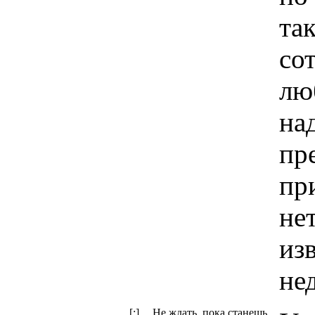
та
со
лю
на
пре
пр
не
изв
не
[:]
Не ждать, пока станешь