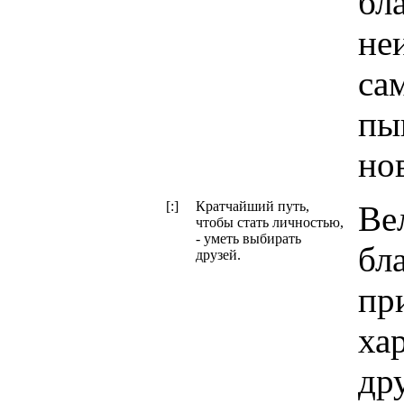
бл
не
са
пы
но
[:]
Кратчайший путь,
Ве
чтобы стать личностью,
- уметь выбирать
бл
друзей.
пр
ха
др