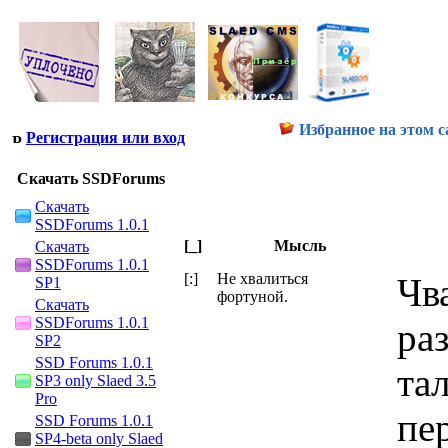
Избранное на этом с
Регистрация или вход
Скачать SSDForums
Скачать
SSDForums 1.0.1
[_]
Мысль
Скачать
SSDForums 1.0.1
[:]
Не хвалиться
Чв
SP1
фортуной.
Скачать
SSDForums 1.0.1
ра
SP2
SSD Forums 1.0.1
та
SP3 only Slaed 3.5
Pro
пе
SSD Forums 1.0.1
SP4-beta only Slaed