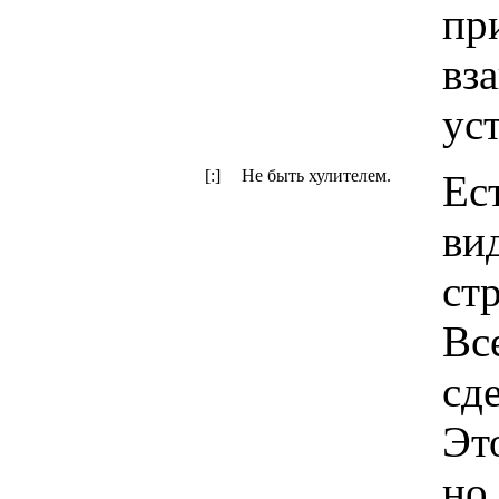
пр
вз
ус
[:]
Не быть хулителем.
Ес
ви
ст
Вс
сде
Эт
но