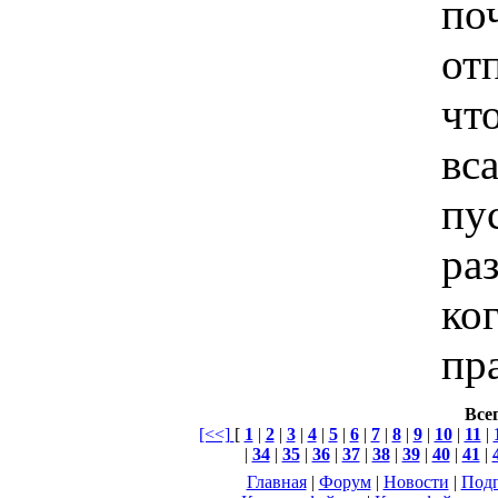
по
от
чт
вс
пу
ра
ко
пр
Всег
[<<]
[
1
|
2
|
3
|
4
|
5
|
6
|
7
|
8
|
9
|
10
|
11
|
|
34
|
35
|
36
|
37
|
38
|
39
|
40
|
41
|
Главная
|
Форум
|
Новости
|
Подп