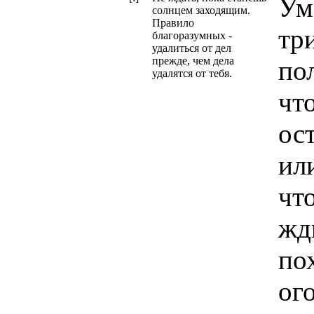
Ум
солнцем заходящим.
Правило
тр
благоразумных -
удалиться от дел
прежде, чем дела
по
удалятся от тебя.
чт
ос
или
чт
жд
по
ог