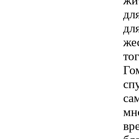
жи
дл
дл
же
тог
Го
сп
са
мн
вр