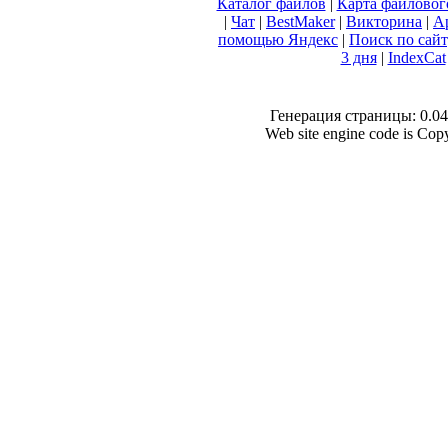
Каталог файлов
|
Карта файловог
|
Чат
|
BestMaker
|
Викторина
|
А
помощью Яндекс
|
Поиск по сай
3 дня
|
IndexCat
Генерация страницы: 0.040
Web site engine code is Co