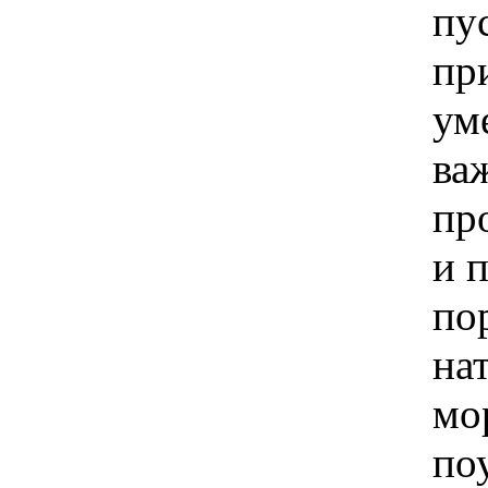
пу
пр
ум
ва
пр
и 
по
нат
мо
по