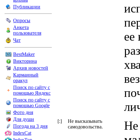
ис
Публикации
пе
Опросы
Анкета
ее
пользователя
Чат
ра
BestMaker
хв
Викторина
Архив новостей
ве
Карманный
оракул
Поиск по сайту с
по
помощью Яндекс
Поиск по сайту с
ли
помощью Google
Фото дня
Для души
[:]
Не высказывать
Не
Погода на 3 дня
самодовольства.
IndexCat
ма
IndexTop