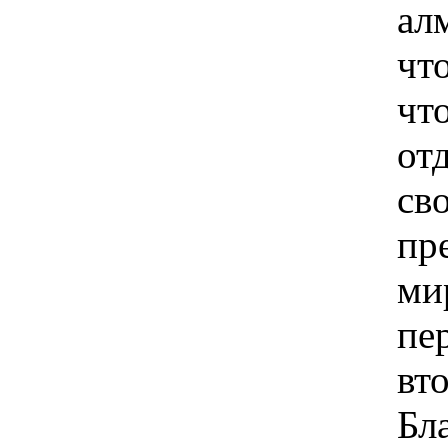
алм
чт
чт
от
св
пр
ми
пе
вт
Бл