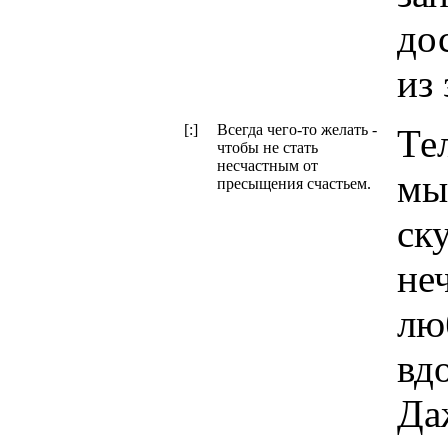
до
из
[:]
Всегда чего-то желать -
Те
чтобы не стать
несчастным от
мы
пресыщения счастьем.
ск
не
лю
вд
Да