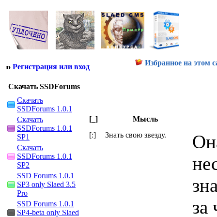
Избранное на этом с
Регистрация или вход
Скачать SSDForums
Скачать
SSDForums 1.0.1
[_]
Мысль
Скачать
SSDForums 1.0.1
[:]
Знать свою звезду.
Он
SP1
Скачать
SSDForums 1.0.1
не
SP2
SSD Forums 1.0.1
зн
SP3 only Slaed 3.5
Pro
за
SSD Forums 1.0.1
SP4-beta only Slaed