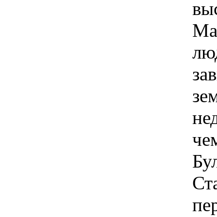
вы
Ма
лю
зав
зе
не
че
Бул
Ст
пе