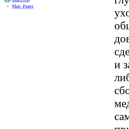
Map_Pages
ух
об
до
сд
и 
ли
сб
ме
са