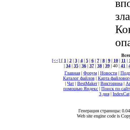
вп
зла
Ко
оп
Всег
[<<]
[
1
|
2
|
3
|
4
|
5
|
6
|
7
|
8
|
9
|
10
|
11
|
|
34
|
35
|
36
|
37
|
38
|
39
| 40 |
41
|
Главная
|
Форум
|
Новости
|
Подп
Каталог файлов
|
Карта файловог
|
Чат
|
BestMaker
|
Викторина
|
А
помощью Яндекс
|
Поиск по сай
3 дня
|
IndexCat
Генерация страницы: 0.040
Web site engine code is Co