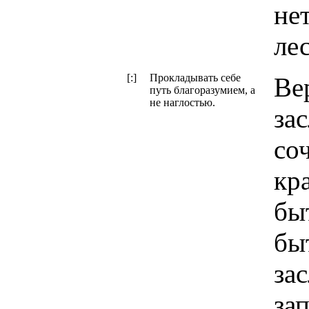
нет
лес
[:]
Прокладывать себе
Ве
путь благоразумием, а
не наглостью.
за
со
кр
бы
бы
за
за