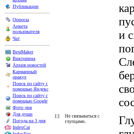
кар
Публикации
пу
Опросы
Анкета
и с
пользователя
Чат
по
BestMaker
Сл
Викторина
Архив новостей
бе
Карманный
оракул
Поиск по сайту с
св
помощью Яндекс
Поиск по сайту с
со
помощью Google
Фото дня
Для души
[:]
Не связываться с
Глу
Погода на 3 дня
глупцами.
IndexCat
глу
IndexTop