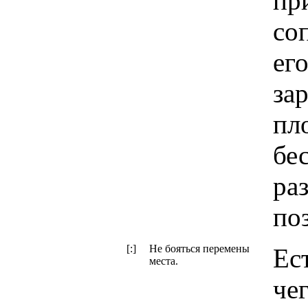
пр
со
ег
за
пл
бе
ра
по
[:]
Не бояться перемены
Ес
места.
че