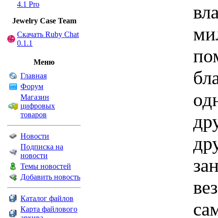
4.1 Pro
вл
Jewelry Сase Team
ми
Скачать Ruby Chat
0.1.1
по
Меню
бл
Главная
Форум
од
Магазин
цифровых
товаров
др
Новости
др
Подписка на
новости
за
Темы новостей
Добавить новость
вез
Каталог файлов
са
Карта файлового
архива