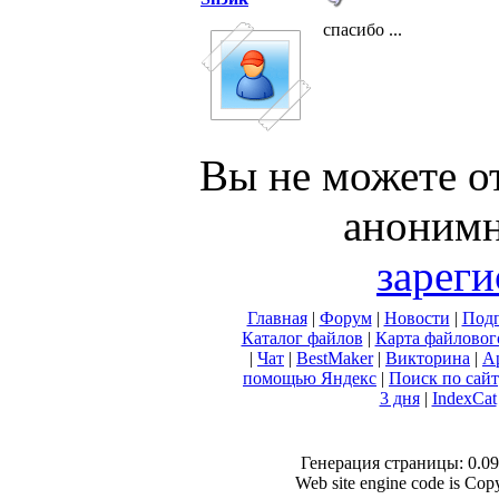
спасибо ...
Вы не можете о
анонимн
зареги
Главная
|
Форум
|
Новости
|
Подп
Каталог файлов
|
Карта файловог
|
Чат
|
BestMaker
|
Викторина
|
А
помощью Яндекс
|
Поиск по сай
3 дня
|
IndexCat
Генерация страницы: 0.095
Web site engine code is Co