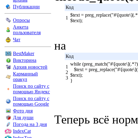
Публикации
Код
$text = preg_replace("#\[quote\](.*
1
Опросы
$text);
Анкета
пользователя
Чат
на
BestMaker
Код
Викторина
while (preg_match("#\[quote\](.*?)\
1
Архив новостей
$text = preg_replace("#\[quote\](.*
2
Карманный
$text);
3
оракул
}
Поиск по сайту с
помощью Яндекс
Поиск по сайту с
помощью Google
Фото дня
Теперь всё нор
Для души
Погода на 3 дня
IndexCat
IndexTop