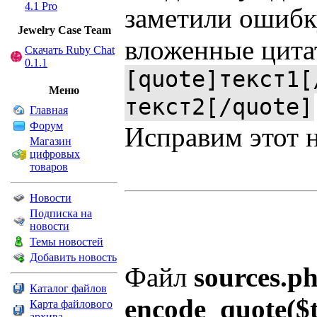
4.1 Pro
заметили ошибк
Jewelry Сase Team
вложенные цита
Скачать Ruby Chat
0.1.1
[quote]текст1[
Меню
текст2[/quote]
Главная
Форум
Исправим этот н
Магазин
цифровых
товаров
Новости
Подписка на
новости
Темы новостей
Добавить новость
Файл
sources.p
Каталог файлов
encode_quote($t
Карта файлового
архива