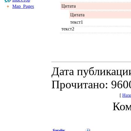
Цитата
Map_Pages
Цитата
текст1
текст2
Дата публикации
Прочитано: 960
[
Наз
Ком
Sнэйк