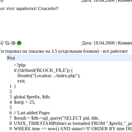
Дата: 18.04.2008 | Комме
вот этот заработал! Спасибо!!
Дата: 18.04.2008 | Комме
Тестировал на локалке на 3.5 (отдельным блоком) - всё работает
Код
<?php
if (!defined('BLOCK_FILE')) {
Header("Location: ../index.php");
exit;
1
}
2
3
global $prefix, $db;
4
$strip = 25;
5
6
// Last added Pages
7
$result = $db->sql_query("SELECT pid, title,
8
UNIX_TIMESTAMP(time) as formatted FROM ".$prefix."_p
9
WHERE time <= now() AND status!='0' ORDER BY time D