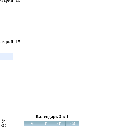
нтарий: 16
нтарий: 15
Календарь 3 в 1
age
- М
- Г
+ Г
+ М
ESC