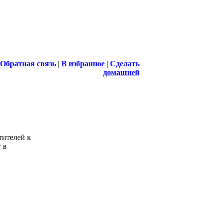
Обратная связь
|
В избранное
|
Сделать
домашней
тителей к
 в