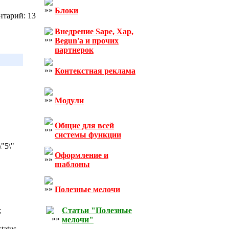
Блоки
нтарий: 13
Внедрение Sape, Xap,
Begun'а и прочих
партнерок
Контекстная реклама
Модули
Общие для всей
системы функции
\"5\"
Оформление и
шаблоны
Полезные мелочи
;
Статьи "Полезные
мелочи"
tatus