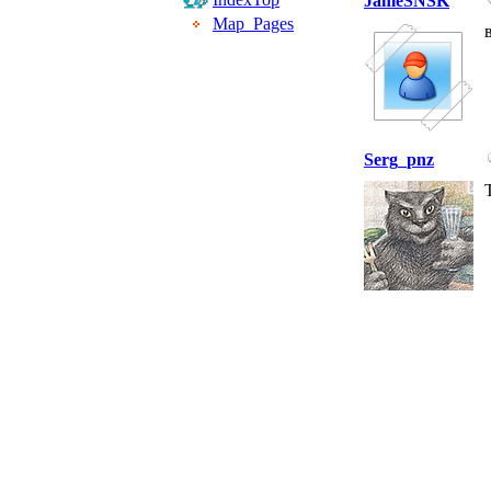
JameSNSK
Map_Pages
Serg_pnz