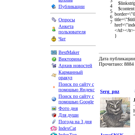
3
$linkstrip 
4
Публикации
$content .
5
border=\"0
6
title=\"$t
Опросы
7
href=\"ind
Анкета
</td></tr>
пользователя
}
Чат
BestMaker
Дата публикации:
Викторина
Прочитано: 8884 
Архив новостей
Карманный
оракул
Поиск по сайту с
помощью Яндекс
Serg_pnz
Поиск по сайту с
помощью Google
Фото дня
Для души
Погода на 3 дня
IndexCat
IndexTop