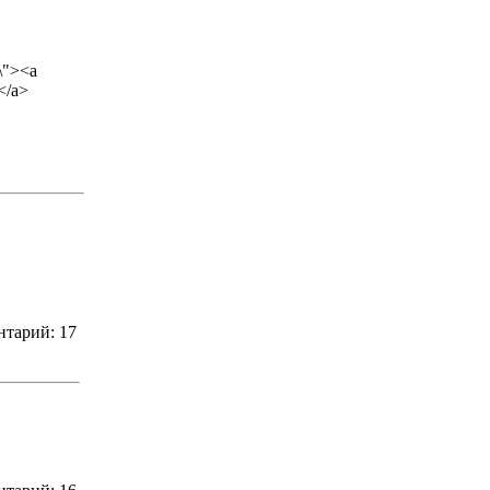
%\"><a
</a>
нтарий: 17