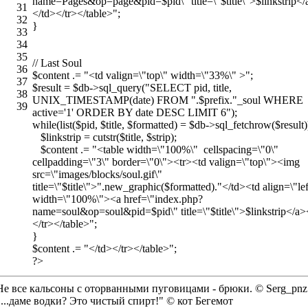
name=Pages&op=page&pid=$pid\" title=\"$title\">$linkstrip</
31
</td></tr></table>";
32
}
33
34
35
// Last Soul
36
$content .= "<td valign=\"top\" width=\"33%\" >";
37
$result = $db->sql_query("SELECT pid, title,
38
UNIX_TIMESTAMP(date) FROM ".$prefix."_soul WHERE
39
active='1' ORDER BY date DESC LIMIT 6");
while(list($pid, $title, $formatted) = $db->sql_fetchrow($result)
$linkstrip = cutstr($title, $strip);
$content .= "<table width=\"100%\" cellspacing=\"0\"
cellpadding=\"3\" border=\"0\"><tr><td valign=\"top\"><img
src=\"images/blocks/soul.gif\"
title=\"$title\">".new_graphic($formatted)."</td><td align=\"lef
width=\"100%\"><a href=\"index.php?
name=soul&op=soul&pid=$pid\" title=\"$title\">$linkstrip</a>
</tr></table>";
}
$content .= "</td></tr></table>";
?>
Не все кальсоны с оторванными пуговицами - брюки. © Serg_pnz
"...даме водки? Это чистый спирт!" © кот Бегемот