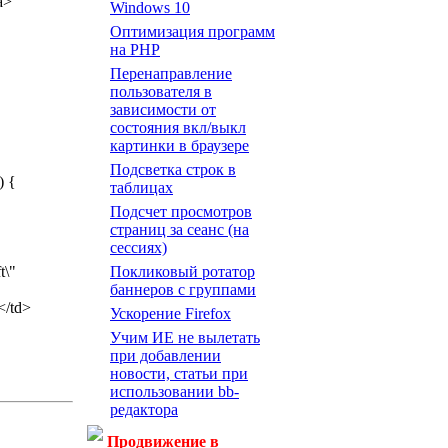
a>
Windows 10
Оптимизация программ
на PHP
Перенаправление
пользователя в
зависимости от
состояния вкл/выкл
картинки в браузере
Подсветка строк в
) {
таблицах
Подсчет просмотров
страниц за сеанс (на
сессиях)
t\"
Покликовый ротатор
баннеров с группами
</td>
Ускорение Firefox
Учим ИЕ не вылетать
при добавлении
новости, статьи при
использовании bb-
редактора
Продвижение в