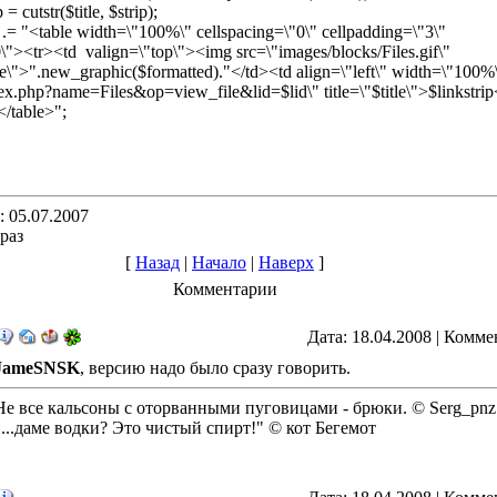
= cutstr($title, $strip);
= "<table width=\"100%\" cellspacing=\"0\" cellpadding=\"3\"
\"><tr><td valign=\"top\"><img src=\"images/blocks/Files.gif\"
itle\">".new_graphic($formatted)."</td><td align=\"left\" width=\"100
ex.php?name=Files&op=view_file&lid=$lid\" title=\"$title\">$linkstrip
</table>";
 05.07.2007
раз
[
Назад
|
Начало
|
Наверх
]
Комментарии
Дата: 18.04.2008 | Комме
JameSNSK
, версию надо было сразу говорить.
Не все кальсоны с оторванными пуговицами - брюки. © Serg_pnz
"...даме водки? Это чистый спирт!" © кот Бегемот