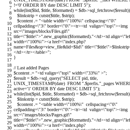
6
!='0' ORDER BY date DESC LIMIT 5");
7
while(list($lid, $title, $formatted) = $db->sql_fetchrow($result)
8
$linkstrip = cutstr($title, $strip);
9
$content .= "<table width=\"100%\" cellspacing=\"0\"
10
cellpadding=\"3\" border=\"0\"><tr><td valign=\"top\"><img
11
src=\"images/blocks/Files.gif\"
12
title=\"$title\">".new_graphic($formatted)."</td><td align=\"lef
13
width=\"100%\"><a href=\"index.php?
14
name=Files&op=view_file&lid=$lid\" title=\"$title\">$linkstri
15
</td></tr></table>";
16
}
17
18
// Last added Pages
19
$content .= "<td valign=\"top\" width=\"33%\" >";
20
$result = $db->sql_query("SELECT pid, title,
21
UNIX_TIMESTAMP(date) FROM ".$prefix."_pages WHER
22
active='1' ORDER BY date DESC LIMIT 5");
23
while(list($pid, $title, $formatted) = $db->sql_fetchrow($result)
24
$linkstrip = cutstr($title, $strip);
25
$content .= "<table width=\"100%\" cellspacing=\"0\"
26
cellpadding=\"3\" border=\"0\"><tr><td valign=\"top\"><img
27
src=\"images/blocks/Pages.gif\"
28
title=\"$title\">".new_graphic($formatted)."</td><td align=\"lef
29
width=\"100%\"><a href=\"index.php?
30