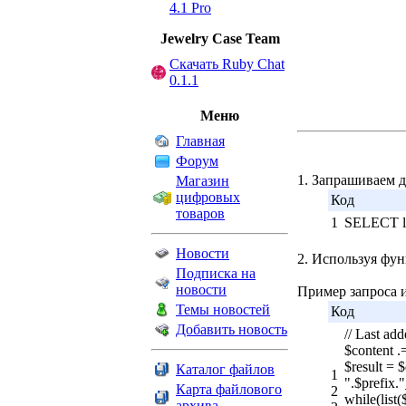
4.1 Pro
Jewelry Сase Team
Скачать Ruby Chat
0.1.1
Меню
Главная
Форум
1. Запрашиваем д
Магазин
цифровых
Код
товаров
1
SELECT li
Новости
2. Используя ф
Подписка на
новости
Пример запроса 
Темы новостей
Код
Добавить новость
// Last add
$content .
$result =
Каталог файлов
1
".$prefix
Карта файлового
2
while(list(
архива