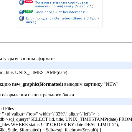
ату сразу в юникс-формате
d, title, UNIX_TIMESTAMP(date)
ункцию
new_graphic($formatted)
выводим картинку "NEW"
и оформления из центрального блока
ed Files
= "<td valign=\"top\" width=\"33%\" align=\"left\">";
 $db->sql_query("SELECT lid, title, UNIX_TIMESTAMP(date) FRO
."_files WHERE status !='0' ORDER BY date DESC LIMIT 5");
$lid, $title, $formatted) = $db->sql_fetchrow($result)) {