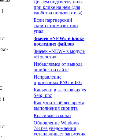
Делаем подсветку поля
при клике на нём (для
) {
удобства пользователя)
Если партнерский
скрипт тормозит или
упал
t\"
Значек «NEW» в блоке
последних файлов
p</a>
Значек «NEW» в модуле
«Новости»
Избавляемся от вывода
ошибок на сайте
Исправление
прозрачных PNG в IE6
E
Кавычки в заголовках vs
Serg_pnz
) {
Как узнать общее время
выполнения скрипта
Красивые ссылки
Обновление Windows
t\"
7/8 без уведомления
устанавливает загрузчик