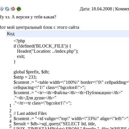
Дата: 18.04.2008 | Комме
Ну хз. А версия у тебя какая?
Вот мой центральный блок с этого сайта
Код
<?php
if (!defined('BLOCK_FILE')) {
Header("Location: ../index.php");
exit;
}
global $prefix, $db;
$strip = 233;
$content .= "<table width=\"100%\" border=\"0\" cellpadding=
cellspacing=\"1\" class=\"bgcolor4\">";
$content .= "<tr><th>Файлы</th><th>Публикации</th>"
."<th>Для души</th>"
."</tr><tr class=\"bgcolor1\">";
1
2
// Last added Files
3
$content .= "<td valign=\"top\" width=\"33%\" align=\"left\">"
4
$result = $db->sql_query("SELECT lid, title,
5
UNIX_TIMESTAMP(date) FROM ".$prefix."_files WHERE s