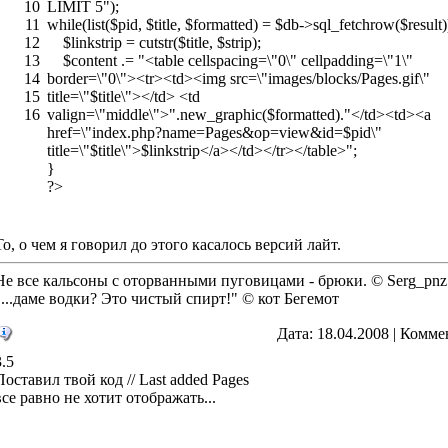
10
LIMIT 5");
11
while(list($pid, $title, $formatted) = $db->sql_fetchrow($result)
12
$linkstrip = cutstr($title, $strip);
13
$content .= "<table cellspacing=\"0\" cellpadding=\"1\"
14
border=\"0\"><tr><td><img src=\"images/blocks/Pages.gif\"
15
title=\"$title\"></td> <td
16
valign=\"middle\">".new_graphic($formatted)."</td><td><a
href=\"index.php?name=Pages&op=view&id=$pid\"
title=\"$title\">$linkstrip</a></td></tr></table>";
}
?>
То, о чем я говорил до этого касалось версий лайт.
Не все кальсоны с оторванными пуговицами - брюки. © Serg_pnz
"...даме водки? Это чистый спирт!" © кот Бегемот
Дата: 18.04.2008 | Комме
3.5
Поставил твой код // Last added Pages
все равно не хотит отображать...