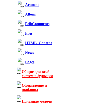
Account
Album
EditComments
Files
HTML_Content
News
Pages
Общие для всей
системы функции
Оформление и
шаблоны
Полезные мелочи