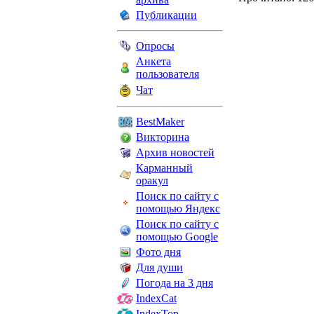
Публикации
Опросы
Анкета
пользователя
Чат
BestMaker
Викторина
Архив новостей
Карманный
оракул
Поиск по сайту с
помощью Яндекс
Поиск по сайту с
помощью Google
Фото дня
Для души
Погода на 3 дня
IndexCat
IndexTop