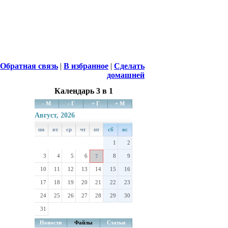
Обратная связь
|
В избранное
|
Сделать
домашней
Календарь 3 в 1
- М
- Г
+ Г
+ М
Август, 2026
пн
вт
ср
чт
пт
сб
вс
1
2
3
4
5
6
8
9
7
10
11
12
13
14
15
16
17
18
19
20
21
22
23
24
25
26
27
28
29
30
31
Новости
Файлы
Статьи