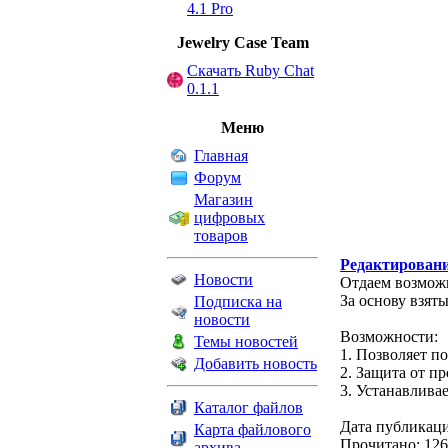
4.1 Pro
Jewelry Сase Team
Скачать Ruby Chat
0.1.1
Меню
Главная
Форум
Магазин
цифровых
товаров
Редактирование
Новости
Отдаем возможн
За основу взят
Подписка на
новости
Возможности:
Темы новостей
1. Позволяет п
Добавить новость
2. Защита от п
3. Устанавлива
Каталог файлов
Дата публикаци
Карта файлового
Прочитано: 126
архива