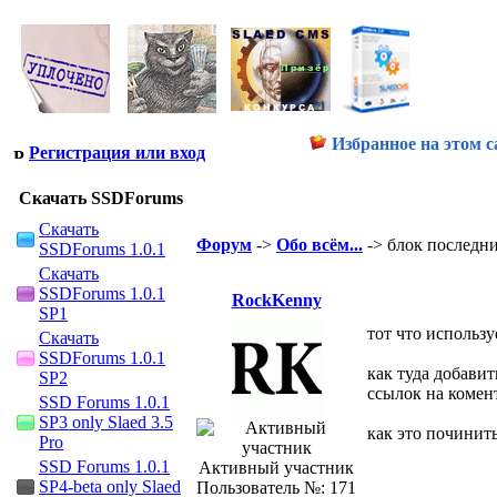
Избранное на этом с
Регистрация или вход
Скачать SSDForums
Скачать
Форум
->
Обо всём...
-> блок последн
SSDForums 1.0.1
Скачать
SSDForums 1.0.1
RockKenny
SP1
тот что использу
Скачать
SSDForums 1.0.1
как туда добавит
SP2
ссылок на комен
SSD Forums 1.0.1
SP3 only Slaed 3.5
как это починит
Pro
SSD Forums 1.0.1
Активный участник
SP4-beta only Slaed
Пользователь №: 171