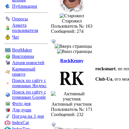
Публикации
Опросы
Старожил
Анкета
Пользователь №: 163
пользователя
Сообщений: 274
Чат
BestMaker
Викторина
RockKenny
Архив новостей
rocksmart
, не п
Карманный
оракул
Club-Ua
, его мо
Поиск по сайту с
помощью Яндекс
Поиск по сайту с
помощью Google
Фото дня
Активный участник
Пользователь №: 171
Для души
Сообщений: 232
Погода на 3 дня
IndexCat
IndexTop