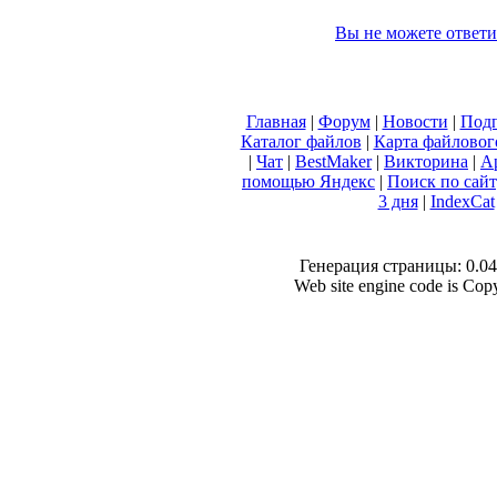
Вы не можете ответи
Главная
|
Форум
|
Новости
|
Подп
Каталог файлов
|
Карта файловог
|
Чат
|
BestMaker
|
Викторина
|
А
помощью Яндекс
|
Поиск по сай
3 дня
|
IndexCat
Генерация страницы: 0.042
Web site engine code is Co