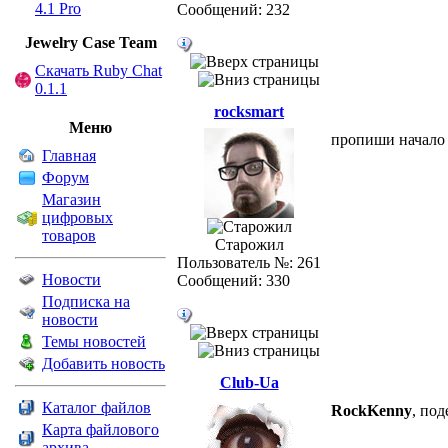
4.1 Pro
Сообщений: 232
Jewelry Сase Team
Скачать Ruby Chat
0.1.1
rocksmart
Меню
пропиши начало 
Главная
Форум
Магазин
цифровых
товаров
Старожил
Пользователь №: 261
Новости
Сообщений: 330
Подписка на
новости
Темы новостей
Добавить новость
Club-Ua
Каталог файлов
RockKenny
, по
Карта файлового
архива