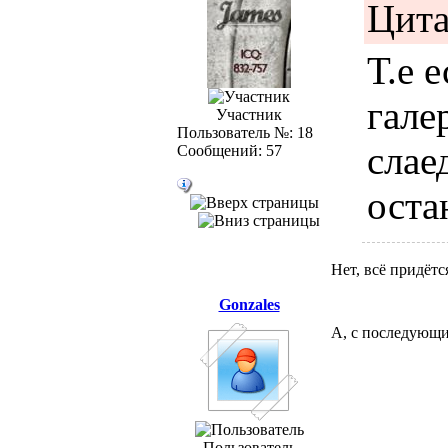
Цита
Т.е 
гале
Участник
Пользователь №: 18
слае
Сообщений: 57
оста
косн
Нет, всё придётс
Gonzales
А, с последующи
Пользователь