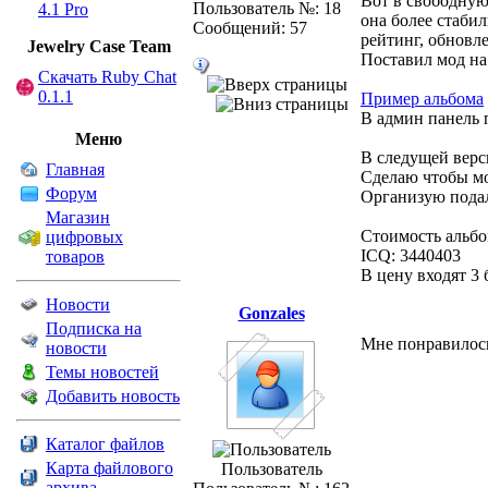
Вот в свободную
Пользователь №: 18
4.1 Pro
она более стабил
Сообщений: 57
рейтинг, обновл
Jewelry Сase Team
Поставил мод на 
Скачать Ruby Chat
0.1.1
Пример альбома
В админ панель п
Меню
В следущей верс
Главная
Сделаю чтобы мо
Форум
Организую пода
Магазин
Стоимость альбо
цифровых
ICQ: 3440403
товаров
В цену входят 3
Новости
Gonzales
Подписка на
Мне понравилос
новости
Темы новостей
Добавить новость
Каталог файлов
Карта файлового
Пользователь
архива