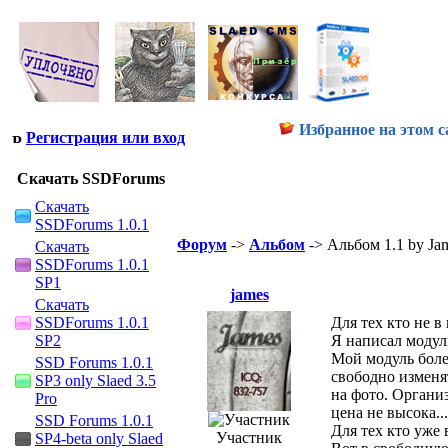
Избранное на этом с
Регистрация или вход
Скачать SSDForums
Скачать
SSDForums 1.0.1
Форум
->
Альбом
-> Альбом 1.1 by Ja
Скачать
SSDForums 1.0.1
SP1
james
Скачать
SSDForums 1.0.1
Для тех кто не в 
SP2
Я написал модуль
Мой модуль боле
SSD Forums 1.0.1
свободно изменя
SP3 only Slaed 3.5
на фото. Органи
Pro
цена не высока...
SSD Forums 1.0.1
Для тех кто уже 
Участник
SP4-beta only Slaed