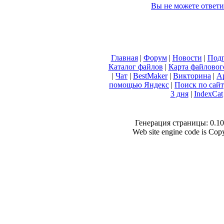
Вы не можете ответи
Главная
|
Форум
|
Новости
|
Подп
Каталог файлов
|
Карта файловог
|
Чат
|
BestMaker
|
Викторина
|
А
помощью Яндекс
|
Поиск по сай
3 дня
|
IndexCat
Генерация страницы: 0.100
Web site engine code is Co