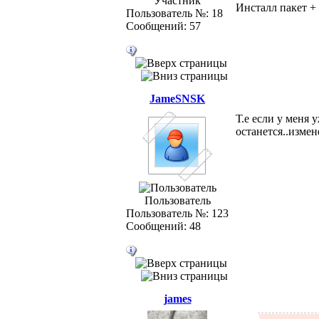
Alex
Участник
Инсталл пакет +
Пользователь №: 18
Сообщений: 57
альбо
JameSNSK
Т.е если у меня 
останется..измен
Пользователь
Пользователь №: 123
Сообщений: 48
james