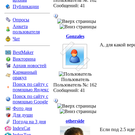
Пользователь №: 162
Сообщений: 41
Публикации
Опросы
Анкета
пользователя
Gonzales
Чат
А, для какой вер
BestMaker
Викторина
Архив новостей
Карманный
оракул
Пользователь
Поиск по сайту с
Пользователь №: 162
помощью Яндекс
Сообщений: 41
Поиск по сайту с
помощью Google
Фото дня
Для души
otherside
Погода на 3 дня
IndexCat
Если под 2.5 иде
IndexTop