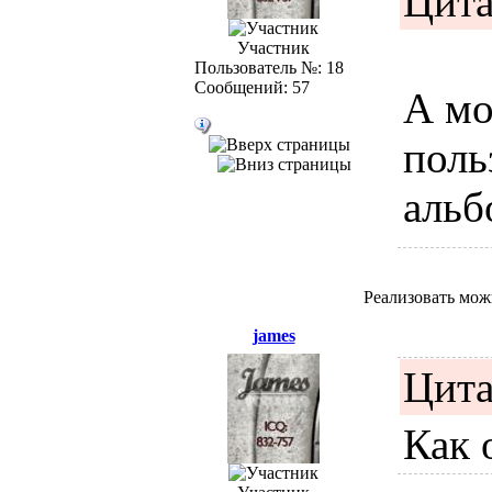
Цита
Участник
Пользователь №: 18
Сообщений: 57
А мо
поль
альб
опре
К пр
Реализовать мож
james
"Фот
Цита
поль
Как 
альб