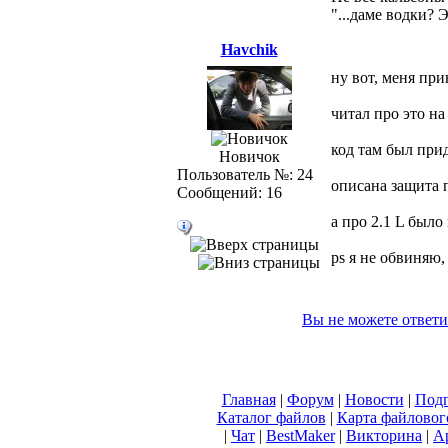
"...даме водки? 
Havchik
ну вот, меня прин
читал про это на 
код там был при
Новичок
Пользователь №: 24
описана защита 
Сообщений: 16
а про 2.1 L было
ps я не обвиняю,
Вы не можете ответи
Главная
|
Форум
|
Новости
|
Подп
Каталог файлов
|
Карта файловог
|
Чат
|
BestMaker
|
Викторина
|
А