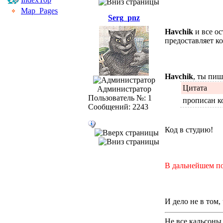
Map_Pages
Serg_pnz
Havchik
и все ос
предоставляет ко
Havchik
, ты пи
Цитата
Администратор
Пользователь №: 1
прописан ко
Сообщений: 2243
Код в студию!
В дальнейшем по
И дело не в том
Не все кальсоны