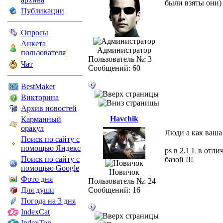
были взяты они
Публикации
Опросы
Анкета
Администратор
пользователя
Пользователь №: 3
Чат
Сообщений: 60
BestMaker
Викторина
Архив новостей
Havchik
Карманный
оракул
Люди а как ваша 
Поиск по сайту с
помощью Яндекс
ps в 2.1 L в отл
Поиск по сайту с
базой !!!
помощью Google
Новичок
Фото дня
Пользователь №: 24
Для души
Сообщений: 16
Погода на 3 дня
IndexCat
IndexTop