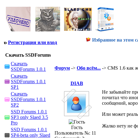
Избранное на этом с
Регистрация или вход
Скачать SSDForums
Скачать
Форум
->
Обо всём...
-> CMS 1.6 как 
SSDForums 1.0.1
Скачать
SSDForums 1.0.1
DIAB
SP1
Не забывайте про
Скачать
почитал что иног
SSDForums 1.0.1
сообщений, коро
SP2
SSD Forums 1.0.1
Или может реал
SP3 only Slaed 3.5
Pro
Жалко нету не ф
Гость
SSD Forums 1.0.1
Пользователь №: 11
SP4-beta only Slaed