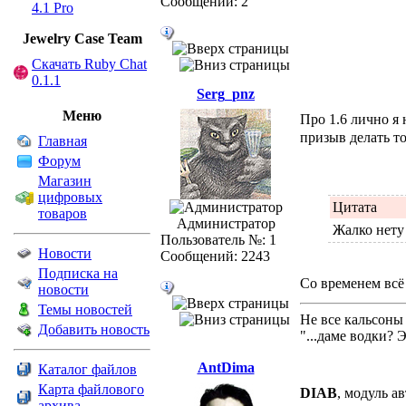
Сообщений: 2
4.1 Pro
Jewelry Сase Team
Скачать Ruby Chat
0.1.1
Serg_pnz
Меню
Про 1.6 лично я н
призыв делать т
Главная
Форум
Магазин
цифровых
Цитата
товаров
Администратор
Жалко нету
Пользователь №: 1
Новости
Сообщений: 2243
Подписка на
Со временем всё
новости
Темы новостей
Не все кальсоны
Добавить новость
"...даме водки? 
AntDima
Каталог файлов
Карта файлового
DIAB
, модуль а
архива