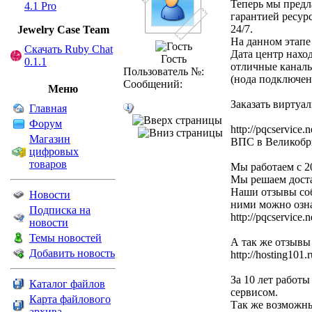
Теперь мы пред
4.1 Pro
гарантией ресур
24/7.
Jewelry Сase Team
На данном этапе
Скачать Ruby Chat
Дата центр наход
Гость
0.1.1
отличные каналы
Пользователь №:
(нода подключен
Сообщений:
Меню
Заказать виртуа
Главная
Форум
http://pqcservice.
Магазин
ВПС в Великобр
цифровых
товаров
Мы работаем с 2
Мы решаем доста
Наши отзывы собр
Новости
ними можно озна
Подписка на
http://pqcservice.n
новости
Темы новостей
А так же отзывы 
Добавить новость
http://hosting101.
За 10 лет работ
Каталог файлов
сервисом.
Карта файлового
Так же возможны
архива