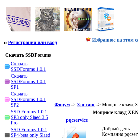
Избранное на этом с
Регистрация или вход
Скачать SSDForums
Скачать
SSDForums 1.0.1
Скачать
SSDForums 1.0.1
SP1
Скачать
SSDForums 1.0.1
Форум
->
Хостинг
-> Мощные клауд XE
SP2
SSD Forums 1.0.1
Мощные клауд XEN с
SP3 only Slaed 3.5
pqcservice
Pro
Добрый день.
SSD Forums 1.0.1
Компания pqcserv
SP4-beta only Slaed