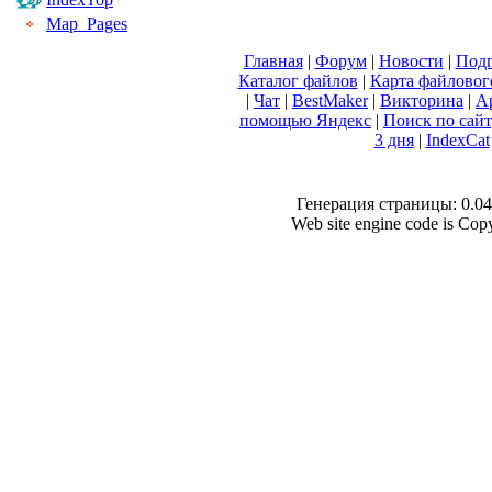
Map_Pages
Главная
|
Форум
|
Новости
|
Подп
Каталог файлов
|
Карта файловог
|
Чат
|
BestMaker
|
Викторина
|
А
помощью Яндекс
|
Поиск по сай
3 дня
|
IndexCat
Генерация страницы: 0.040
Web site engine code is Co