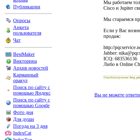
Мы работаем толь
Публикации
Cisco и Jupiter с
Мы стараемся пр
Опросы
Анкета
Если у Вас возн
пользователя
продаж:
Чат
http://pqcservice.ne
Jabber: nika@pqcs
BestMaker
ICQ: 683536136
Викторина
Либо в Online Ch
Архив новостей
Карманный
_ _ _ _ _ _ _ _ _ _ _ _ _ _ _ _ _
Отредактированно
Serg_pn
оракул
Поиск по сайту с
помощью Яндекс
Вы не можете ответи
Поиск по сайту с
помощью Google
Фото дня
Для души
Погода на 3 дня
IndexCat
IndexTop