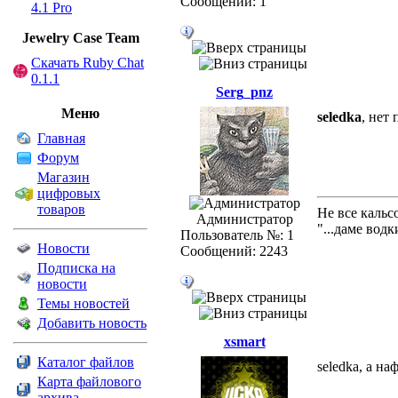
Сообщений: 1
4.1 Pro
Jewelry Сase Team
Скачать Ruby Chat
0.1.1
Serg_pnz
Меню
seledka
, нет
Главная
Форум
Магазин
цифровых
товаров
Не все кальс
Администратор
"...даме вод
Пользователь №: 1
Новости
Сообщений: 2243
Подписка на
новости
Темы новостей
Добавить новость
xsmart
Каталог файлов
seledka, а н
Карта файлового
архива