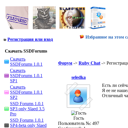
Избранное на этом с
Регистрация или вход
Скачать SSDForums
Скачать
Форум
->
Ruby Chat
-> Регистрац
SSDForums 1.0.1
Скачать
SSDForums 1.0.1
seledka
SP1
Есть ли сейч
Скачать
Я ее не нашел
SSDForums 1.0.1
Отличный чат
SP2
SSD Forums 1.0.1
SP3 only Slaed 3.5
Pro
Гость
SSD Forums 1.0.1
Пользователь №: 497
SP4-beta only Slaed