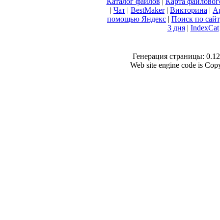
Каталог файлов
|
Карта файловог
|
Чат
|
BestMaker
|
Викторина
|
А
помощью Яндекс
|
Поиск по сай
3 дня
|
IndexCat
Генерация страницы: 0.120
Web site engine code is Co