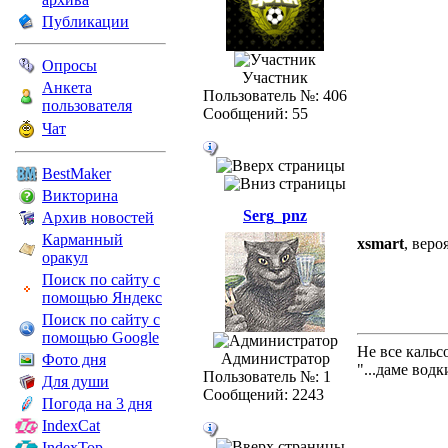
Публикации
Опросы
Участник
Анкета
Пользователь №: 406
пользователя
Сообщений: 55
Чат
BestMaker
Викторина
Serg_pnz
Архив новостей
Карманный
xsmart
, веро
оракул
Поиск по сайту с
помощью Яндекс
Поиск по сайту с
помощью Google
Не все кальс
Администратор
Фото дня
"...даме вод
Пользователь №: 1
Для души
Сообщений: 2243
Погода на 3 дня
IndexCat
IndexTop