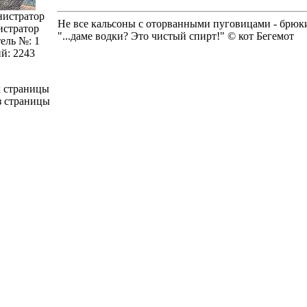
Не все кальсоны с оторванными пуговицами - брюки
стратор
"...даме водки? Это чистый спирт!" © кот Бегемот
ель №: 1
й: 2243