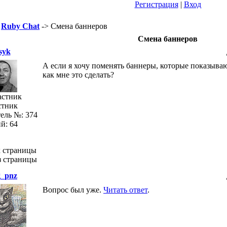
Регистрация
|
Вход
>
Ruby Chat
-> Смена баннеров
Смена баннеров
syk
А если я хочу поменять баннеры, которые показываю
как мне это сделать?
стник
ель №: 374
й: 64
g_pnz
Вопрос был уже.
Читать ответ
.