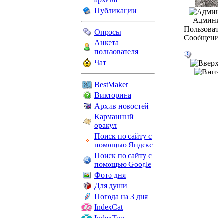
Публикации
Админи
Пользоват
Опросы
Сообщени
Анкета
пользователя
Чат
BestMaker
Викторина
Архив новостей
Карманный
оракул
Поиск по сайту с
помощью Яндекс
Поиск по сайту с
помощью Google
Фото дня
Для души
Погода на 3 дня
IndexCat
IndexTop