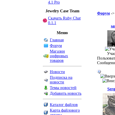
4.1 Pro
Jewelry Сase Team
Форум
-
Скачать Ruby Chat
0.1.1
sa
Меню
Главная
Форум
Магазин
Уча
цифровых
Пользоват
товаров
Сообщени
Новости
Подписка на
новости
Темы новостей
Ser
Добавить новость
Каталог файлов
Карта файлового
архива