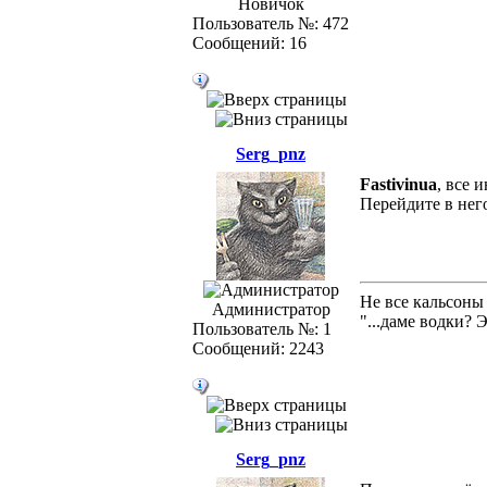
Новичок
Пользователь №: 472
Сообщений: 16
Serg_pnz
Fastivinua
, все 
Перейдите в нег
Не все кальсоны
Администратор
"...даме водки? 
Пользователь №: 1
Сообщений: 2243
Serg_pnz