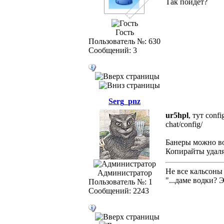
Так пойдёт?
Гость
Пользователь №: 630
Сообщений: 3
Serg_pnz
ur5hpl
, тут conf
chat/config/
Банеры можно во
Копирайты удаля
Не все кальсоны
Администратор
"...даме водки? 
Пользователь №: 1
Сообщений: 2243