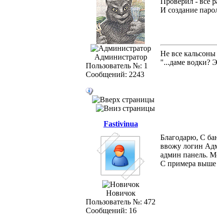
Проверил - всё р
И создание парол
Не все кальсоны
Администратор
"...даме водки? 
Пользователь №: 1
Сообщений: 2243
Fastivinua
Благодарю, С ба
ввожу логин Адми
админ панель. М
С примера выше
Новичок
Пользователь №: 472
Сообщений: 16