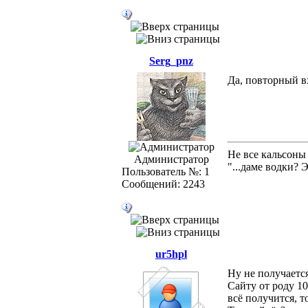
Serg_pnz
Да, повторный в
Не все кальсоны
Администратор
"...даме водки? 
Пользователь №: 1
Сообщений: 2243
ur5hpl
Ну не получается
Сайту от роду 10
всё получится, т