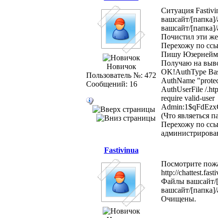
Ситуация Fastivi
вашсайт/[папка]/
вашсайт/[папка]/
Почистил эти же
Перехожу по ссы
Пишу Юзернейм 
Получаю на выв
Новичок
OK!AuthType Bas
Пользователь №: 472
AuthName "protec
Сообщений: 16
AuthUserFile /.ht
require valid-user
Admin:1$qFdEzx
(Что являеться п
Перехожу по ссы
администрирован
Fastivinua
Посмотрите пожа
http://chattest.fa
Файлы вашсайт/[п
вашсайт/[папка]/
Очищены.