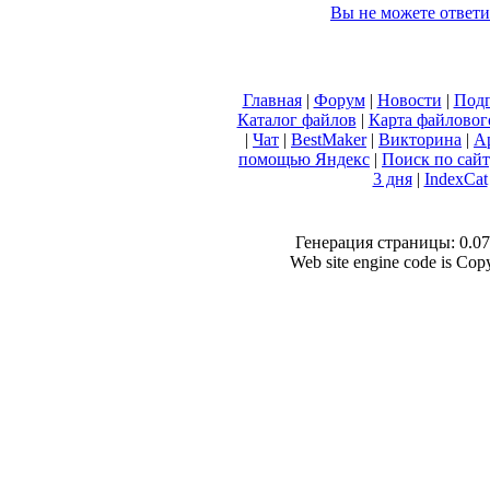
Вы не можете ответи
Главная
|
Форум
|
Новости
|
Подп
Каталог файлов
|
Карта файловог
|
Чат
|
BestMaker
|
Викторина
|
А
помощью Яндекс
|
Поиск по сай
3 дня
|
IndexCat
Генерация страницы: 0.072
Web site engine code is Co