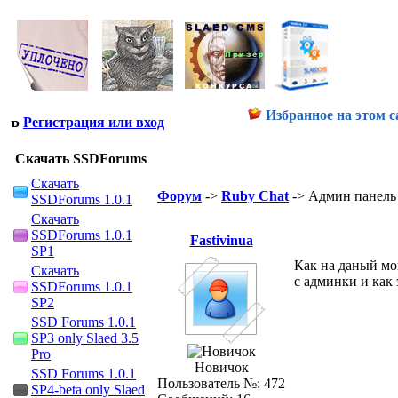
Избранное на этом с
Регистрация или вход
Скачать SSDForums
Скачать
Форум
->
Ruby Chat
-> Админ панель
SSDForums 1.0.1
Скачать
SSDForums 1.0.1
Fastivinua
SP1
Как на даный мо
Скачать
с админки и как 
SSDForums 1.0.1
SP2
SSD Forums 1.0.1
SP3 only Slaed 3.5
Pro
Новичок
SSD Forums 1.0.1
Пользователь №: 472
SP4-beta only Slaed