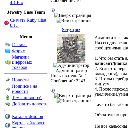
Сообщений: 16
4.1 Pro
Jewelry Сase Team
Скачать Ruby Chat
0.1.1
Serg_pnz
Меню
Админки как так
На сегодня реал
Главная
сообщениями каж
Форум
Магазин
1. Что бы стать 
цифровых
вашсайт/[папка
товаров
2. Если это пер
Администратор
вхождения), в д
Пользователь №: 1
3. Потом перейд
Новости
Сообщений: 2243
минуту.
Подписка на
4. После переход
новости
увеличение/умень
Темы новостей
Добавить новость
Т.е. что бы заба
Обязательно про
Каталог файлов
Карта файлового
Не все кальсоны
архива