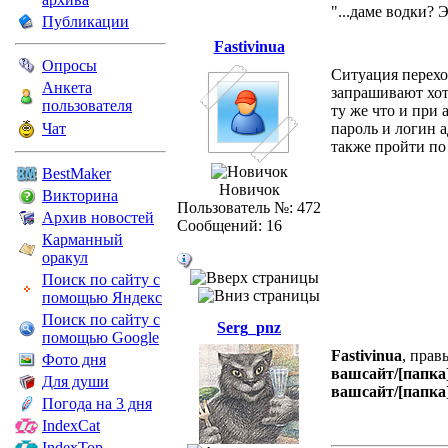
"...даме водки? 
Публикации
Fastivinua
Опросы
Ситуация перех
Анкета
запрашивают хот
пользователя
ту же что и при
Чат
пароль и логин 
также пройти по
BestMaker
Новичок
Викторина
Пользователь №: 472
Архив новостей
Сообщений: 16
Карманный
оракул
Поиск по сайту с
помощью Яндекс
Поиск по сайту с
Serg_pnz
помощью Google
Fastivinua
, прав
Фото дня
вашсайт/[папка]
Для души
вашсайт/[папка]
Погода на 3 дня
IndexCat
IndexTop