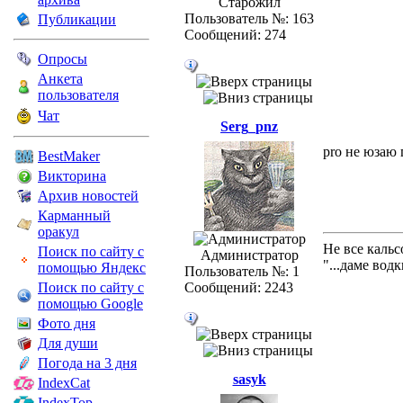
Старожил
Пользователь №: 163
Публикации
Сообщений: 274
Опросы
Анкета
пользователя
Чат
Serg_pnz
pro не юзаю 
BestMaker
Викторина
Архив новостей
Карманный
оракул
Не все каль
Поиск по сайту с
Администратор
"...даме вод
помощью Яндекс
Пользователь №: 1
Поиск по сайту с
Сообщений: 2243
помощью Google
Фото дня
Для души
Погода на 3 дня
sasyk
IndexCat
IndexTop