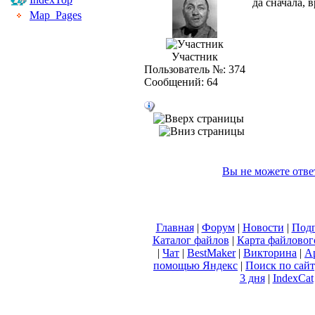
да сначала, 
Map_Pages
Участник
Пользователь №: 374
Сообщений: 64
Вы не можете отве
Главная
|
Форум
|
Новости
|
Подп
Каталог файлов
|
Карта файловог
|
Чат
|
BestMaker
|
Викторина
|
А
помощью Яндекс
|
Поиск по сай
3 дня
|
IndexCat