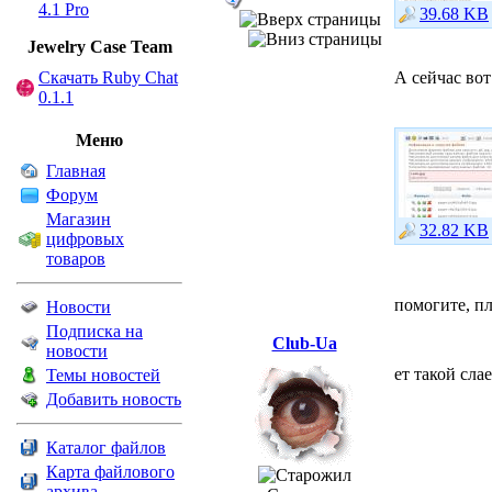
4.1 Pro
39.68 KB
Jewelry Сase Team
Скачать Ruby Chat
А сейчас вот
0.1.1
Меню
Главная
Форум
Магазин
32.82 KB
цифровых
товаров
помогите, пл
Новости
Подписка на
Club-Ua
новости
ет такой сла
Темы новостей
Добавить новость
Каталог файлов
Карта файлового
архива