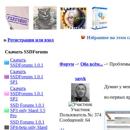
Избранное на этом с
Регистрация или вход
Скачать SSDForums
Скачать
Форум
->
Обо всём...
-> Проблемы 
SSDForums 1.0.1
Скачать
SSDForums 1.0.1
sasyk
SP1
Думаю у меня
Скачать
SSDForums 1.0.1
во-первых в
SP2
SSD Forums 1.0.1
Участник
SP3 only Slaed 3.5
Пользователь №: 374
Pro
Сообщений: 64
SSD Forums 1.0.1
SP4-beta only Slaed