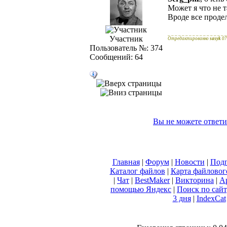
Может я что не т
Вроде все продел
_ _ _ _ _ _ _ _ _ _ _ _ _ _ _ _ _
Участник
Отредактированно
sasyk
07
Пользователь №: 374
Сообщений: 64
Вы не можете ответи
Главная
|
Форум
|
Новости
|
Подп
Каталог файлов
|
Карта файловог
|
Чат
|
BestMaker
|
Викторина
|
А
помощью Яндекс
|
Поиск по сай
3 дня
|
IndexCat