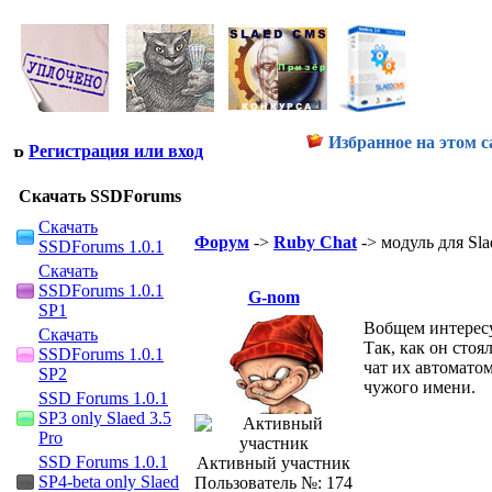
Избранное на этом с
Регистрация или вход
Скачать SSDForums
Скачать
Форум
->
Ruby Chat
-> модуль для Sla
SSDForums 1.0.1
Скачать
SSDForums 1.0.1
G-nom
SP1
Вобщем интересуе
Скачать
Так, как он стоя
SSDForums 1.0.1
чат их автомато
SP2
чужого имени.
SSD Forums 1.0.1
SP3 only Slaed 3.5
Pro
SSD Forums 1.0.1
Активный участник
SP4-beta only Slaed
Пользователь №: 174