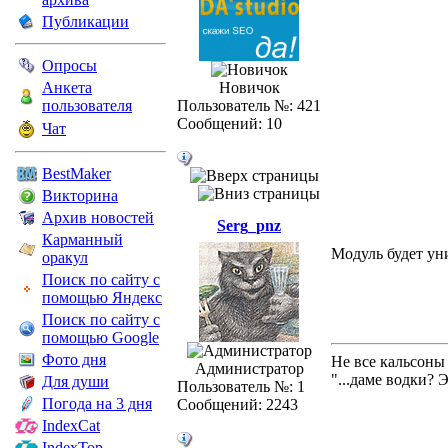
Публикации
Опросы
Анкета
Новичок
пользователя
Пользователь №: 421
Сообщений: 10
Чат
BestMaker
Викторина
Архив новостей
Serg_pnz
Карманный
Модуль будет ун
оракул
Поиск по сайту с
помощью Яндекс
Поиск по сайту с
помощью Google
Фото дня
Не все кальсоны
Администратор
"...даме водки? 
Для души
Пользователь №: 1
Погода на 3 дня
Сообщений: 2243
IndexCat
IndexTop