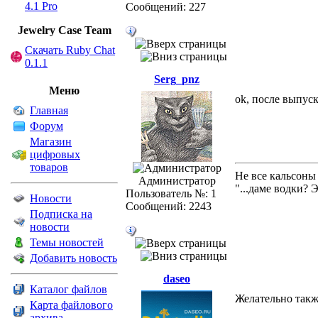
4.1 Pro
Сообщений: 227
Jewelry Сase Team
Скачать Ruby Chat
0.1.1
Serg_pnz
Меню
ok, после выпуск
Главная
Форум
Магазин
цифровых
товаров
Не все кальсоны
Администратор
"...даме водки? 
Пользователь №: 1
Новости
Сообщений: 2243
Подписка на
новости
Темы новостей
Добавить новость
daseo
Каталог файлов
Желательно также
Карта файлового
архива