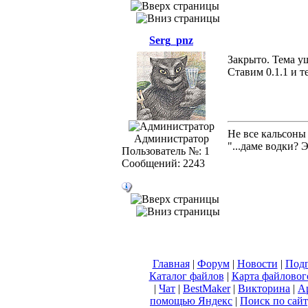
Serg_pnz
Закрыто. Тема у
Ставим 0.1.1 и т
Не все кальсоны
Администратор
"...даме водки? 
Пользователь №: 1
Сообщений: 2243
Главная
|
Форум
|
Новости
|
Подп
Каталог файлов
|
Карта файловог
|
Чат
|
BestMaker
|
Викторина
|
А
помощью Яндекс
|
Поиск по сай