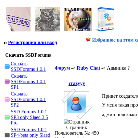
Избранное на этом с
Регистрация или вход
Скачать SSDForums
Скачать
Форум
->
Ruby Chat
-> Админка ?
SSDForums 1.0.1
Скачать
SSDForums 1.0.1
crazyyy
SP1
Скачать
Привет создател
SSDForums 1.0.1
SP2
У меня такая про
SSD Forums 1.0.1
админ подскажите
SP3 only Slaed 3.5
Pro
Странник
SSD Forums 1.0.1
Пользователь №: 450
SP4-beta only Slaed