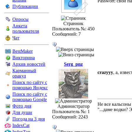
Passwort: свой п
Публикации
Опросы
Странник
Анкета
Пользователь №: 450
пользователя
Сообщений: 7
Чат
BestMaker
Викторина
Архив новостей
Serg_pnz
Карманный
crazyyy
, а, изве
оракул
Поиск по сайту с
помощью Яндекс
Поиск по сайту с
помощью Google
Не все кальсоны
Фото дня
Администратор
"...даме водки? 
Пользователь №: 1
Для души
Сообщений: 2243
Погода на 3 дня
IndexCat
IndexTop