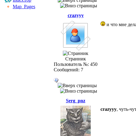
Map_Pages
crazyyy
и что мне дела
Странник
Пользователь №: 450
Сообщений: 7
Serg_pnz
crazyyy
, чуть-чу