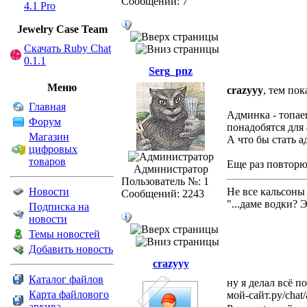
Сообщений: 7
4.1 Pro
Jewelry Сase Team
Скачать Ruby Chat
0.1.1
Serg_pnz
Меню
crazyyy
, тем пок
Главная
Админка - топае
Форум
понадобятся для
Магазин
А что бы стать а
цифровых
товаров
Еще раз повторю
Администратор
Пользователь №: 1
Новости
Не все кальсоны
Сообщений: 2243
"...даме водки? 
Подписка на
новости
Темы новостей
Добавить новость
crazyyy
Каталог файлов
ну я делал всё 
Карта файлового
мой-сайт.ру/chat
архива