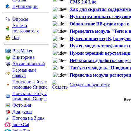
CMS 2.6 Lite
Публикации
Хак для скрытия содержимо
Нужно реализовать следующ
Опросы
Обновление BB-редактора в
Анкета
пользователя
Переделать модуль "Теги к н
Чат
Нужен конвертер БД модуля F
Нужен модуль телефонного с
BestMaker
Нужен хороший верстальщи
Викторина
Небольшая доработка модуля
Архив новостей
Требуется модуль "Продвин
Карманный
Переделка модуля регистраци
оракул
Поиск по сайту с
Создать новую тему
помощью Яндекс
Поиск по сайту с
помощью Google
Все
Фото дня
Для души
Погода на 3 дня
IndexCat
IndexTop