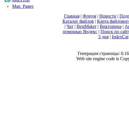
Map_Pages
Главная
|
Форум
|
Новости
|
Подп
Каталог файлов
|
Карта файловог
|
Чат
|
BestMaker
|
Викторина
|
А
помощью Яндекс
|
Поиск по сай
3 дня
|
IndexCat
Генерация страницы: 0.169
Web site engine code is Co