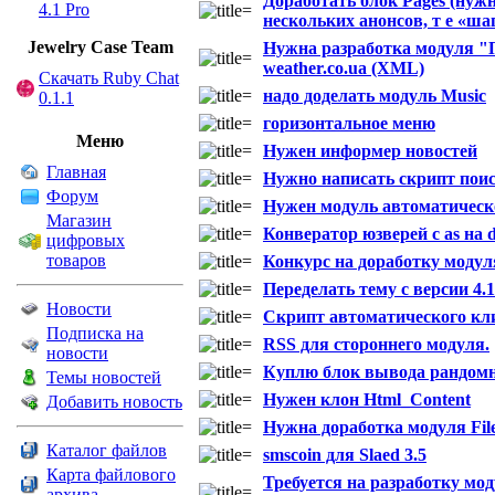
Доработать блок Pages (нуж
4.1 Pro
нескольких анонсов, т е «ша
Jewelry Сase Team
Нужна разработка модуля "
weather.co.ua (XML)
Скачать Ruby Chat
надо доделать модуль Music
0.1.1
горизонтальное меню
Меню
Нужен информер новостей
Главная
Нужно написать скрипт поиск
Форум
Нужен модуль автоматическо
Магазин
Конвератор юзверей с as на d
цифровых
товаров
Конкурс на доработку моду
Переделать тему с версии 4.1 
Новости
Скрипт автоматического кл
Подписка на
RSS для стороннего модуля.
новости
Куплю блок вывода рандомно
Темы новостей
Нужен клон Html_Content
Добавить новость
Нужна доработка модуля File
Каталог файлов
smscoin для Slaed 3.5
Карта файлового
Требуется на разработку мод
архива