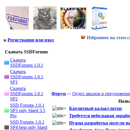
Избранное на этом с
Регистрация или вход
Скачать SSDForums
Скачать
SSDForums 1.0.1
Скачать
SSDForums 1.0.1
SP1
Скачать
SSDForums 1.0.1
Форум
->
Отдел заказов и предложени
SP2
Назв
SSD Forums 1.0.1
Кредитный калькулятор
SP3 only Slaed 3.5
Pro
Требуется небольшая дораб
SSD Forums 1.0.1
Нужна разработка модуля на
SP4-beta only Slaed