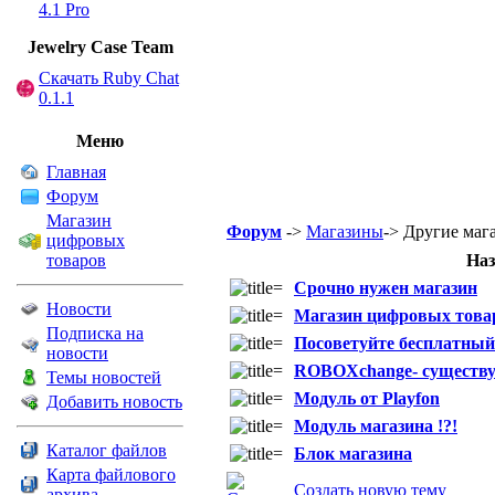
4.1 Pro
Jewelry Сase Team
Скачать Ruby Chat
0.1.1
Меню
Главная
Форум
Магазин
Форум
->
Магазины
-> Другие маг
цифровых
товаров
Наз
Срочно нужен магазин
Новости
Магазин цифровых товар
Подписка на
Посоветуйте бесплатный
новости
ROBOXchange- существуе
Темы новостей
Модуль от Playfon
Добавить новость
Модуль магазина !?!
Каталог файлов
Блок магазина
Карта файлового
Создать новую тему
архива