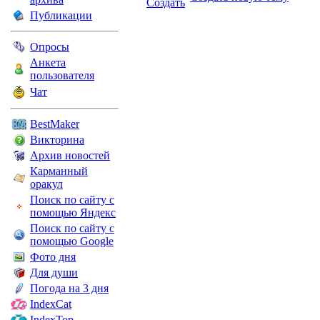
Публикации
Опросы
Анкета
пользователя
Чат
BestMaker
Викторина
Архив новостей
Карманный
оракул
Поиск по сайту с
помощью Яндекс
Поиск по сайту с
помощью Google
Фото дня
Для души
Погода на 3 дня
IndexCat
IndexTop