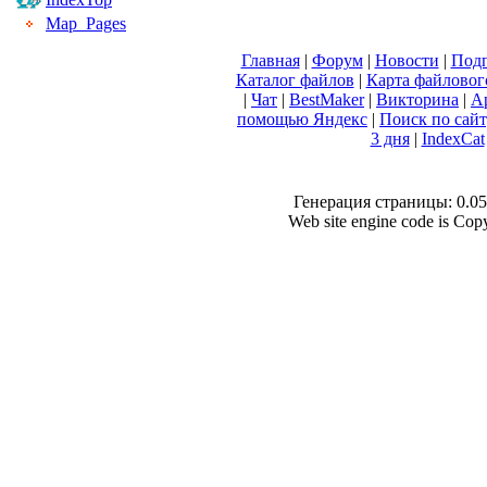
Map_Pages
Главная
|
Форум
|
Новости
|
Подп
Каталог файлов
|
Карта файловог
|
Чат
|
BestMaker
|
Викторина
|
А
помощью Яндекс
|
Поиск по сай
3 дня
|
IndexCat
Генерация страницы: 0.053
Web site engine code is Co