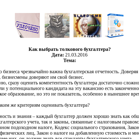
Как выбрать толкового бухгалтера?
Дата:
21.03.2016
Тема:
 бизнеса чрезвычайно важна бухгалтерская отчетность. Доверяя
, бизнесмены доверяют им свой бизнес.
ю, сразу оценить компетентность бухгалтера достаточно сложн
ли у потенциального кандидата на эту вакансию есть законченн
кое образование, но это не показатель, особенно в нынешнее вре
аким же критериям оценивать бухгалтера?
ность и знания – каждый бухгалтер должен хорошо знать как о
галтерского учета, так и законы, связанные с налоговым правом:
ном подоходном налоге, Кодекс социального страхования, Закон
физических лиц, Закон о налоге на добавленную стоимость и мн
оме них, он должен знать все стандарты бухгалтерского учета.