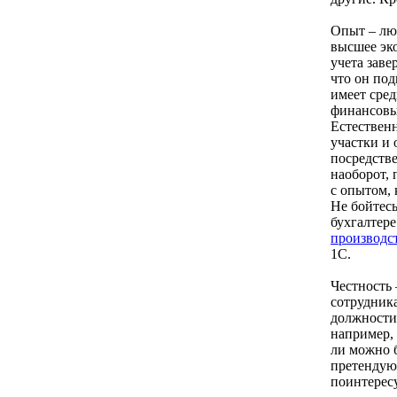
Опыт – лю
высшее эк
учета заве
что он под
имеет сред
финансовые
Естественн
участки и 
посредстве
наоборот, 
с опытом, 
Не бойтесь
бухгалтер
производс
1С.
Честность 
сотрудника
должности
например, 
ли можно б
претендую
поинтересу