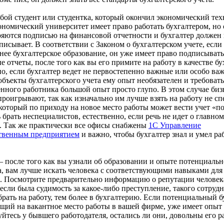
бой студент или студентка, который окончил экономический тех
ономический университет имеет право работать бухгалтером, но
ряются подписью на финансовой отчетности и бухгалтер должен
писывает. В соответствии с Законом о бухгалтерском учете, если
нее бухгалтерское образование, он уже имеет право подписывать
 отчеты, после того как вы его примите на работу в качестве бу
о, если бухгалтер ведет не первостепенно важные или особо ва
объекты бухгалтерского учета ему опыт необязателен и требовать
нного работника большой опыт просто глупо. В этом случае би
проигрывают, так как изначально им лучше взять на работу не с
который по приходу на новое место работы может вести учет «по
 брать неспециалистов, естественно, если речь не идет о главном
е. Так же практически все офисы снабжены
1С Управление
твенным предприятием
и важно, чтобы бухгалтер знал и умел раб
– после того как вы узнали об образовании и опыте потенциальн
, вам лучше искать человека с соответствующими навыками для
. Посмотрите предварительно информацию о репутации человек
если была судимость за какое-либо преступление, такого сотруд
рать на работу, тем более в бухгалтерию. Если потенциальный б
щий на вакантное место работы в вашей фирме, уже имеет опыт 
йтесь у бывшего работодателя, остались ли они, довольны его р