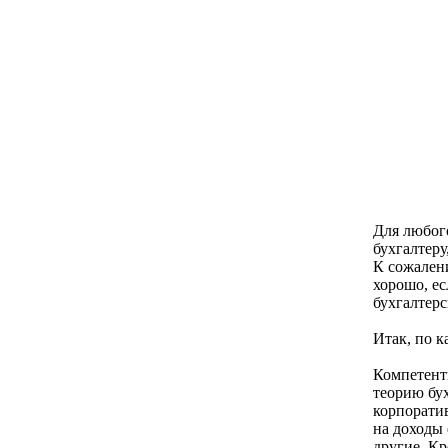
Для любого
бухгалтеру
К сожалени
хорошо, ес
бухгалтерс
Итак, по к
Компетент
теорию бух
корпоратив
на доходы 
другие. Кр