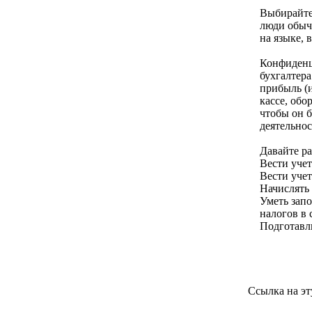
Выбирайте 
люди обычн
на языке, 
Конфиденци
бухгалтера
прибыль (и
кассе, обо
чтобы он 
деятельнос
Давайте р
Вести учет
Вести учет
Начислять 
Уметь зап
налогов в
Подготавл
Ссылка на эт