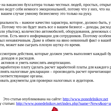
на вакансию бухгалтера только честных людей, простых, откры
о ведут себя немного эмоциональней, потому что у них, что на 
в вашем случае умному бизнесмену это только на руку.
альность – важное качество характера, которое, должно быть, 
. Потому что он будет знать все о вашем бизнесе – доходы, расхо
ли убыток), количество автомобилей, оборудования, денежных с
ротов. Есть много информации для сотрудников. Поэтому особен
был ненавязчивым. Даже в обмен на явно невинный факт о ваше
ти, может вам сыграть плохую шутку-то время.
ассмотрим действия, которые должен уметь выполняет каждый бу
 доходов и расходов.
 активов и уметь начислять амортизацию.
заработную плату (делать расчет заработной платы для каждого 
олнять налоговые декларации – производить расчет причитающи
 соответствующие органы.
ивать документы для проверки налоговых и аудиторов.
Это статья опубликована на сайте:
http://www.ponedelnikov.net
у статью:
http://www.ponedelnikov.net/index.php?name=News&op=ar