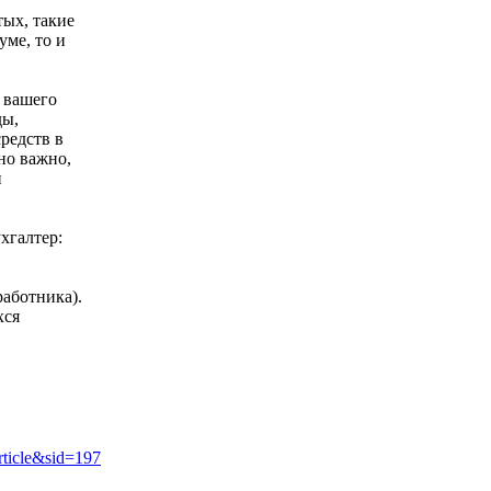
тых, такие
уме, то и
у вашего
ды,
редств в
но важно,
й
хгалтер:
работника).
хся
ticle&sid=197