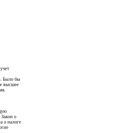
 учет
о. Было бы
ое высшее
мя.
бщую
 Закон о
а о налоге
огие