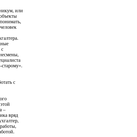
никум, или
 объекты
 понимать,
 человек
хгалтера.
жные
 с
знесмены,
пециалиста
-старому».
отать с
ого
 этой
а –
ника вряд
ухгалтер,
работы,
аботой.