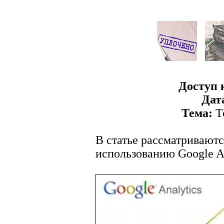
Доступ к
Дат
Тема:
Те
В статье рассматриваютс
использованию Google An