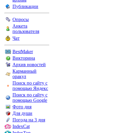
Публикации
Опросы
Анкета
пользователя
Чат
BestMaker
Викторина
Архив новостей
Карманный
оракул
Поиск по сайту с
помощью Яндекс
Поиск по сайту с
помощью Google
Фото дня
Для души
Погода на 3 дня
IndexCat
IndexTop