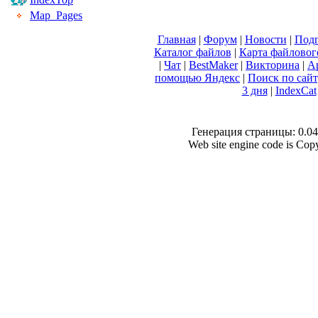
Map_Pages
Главная
|
Форум
|
Новости
|
Подп
Каталог файлов
|
Карта файловог
|
Чат
|
BestMaker
|
Викторина
|
А
помощью Яндекс
|
Поиск по сай
3 дня
|
IndexCat
Генерация страницы: 0.040
Web site engine code is Co