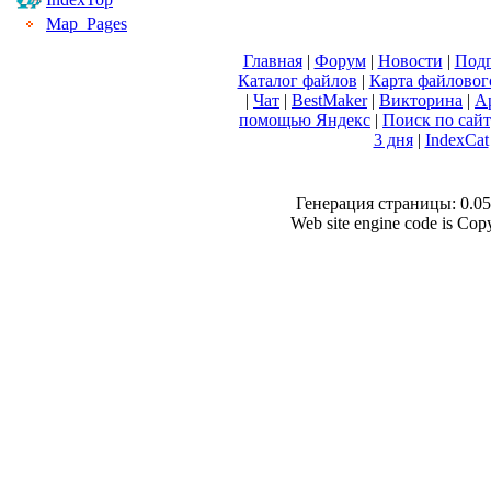
Map_Pages
Главная
|
Форум
|
Новости
|
Подп
Каталог файлов
|
Карта файловог
|
Чат
|
BestMaker
|
Викторина
|
А
помощью Яндекс
|
Поиск по сай
3 дня
|
IndexCat
Генерация страницы: 0.055
Web site engine code is Co