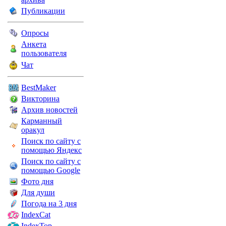
Публикации
Опросы
Анкета
пользователя
Чат
BestMaker
Викторина
Архив новостей
Карманный
оракул
Поиск по сайту с
помощью Яндекс
Поиск по сайту с
помощью Google
Фото дня
Для души
Погода на 3 дня
IndexCat
IndexTop