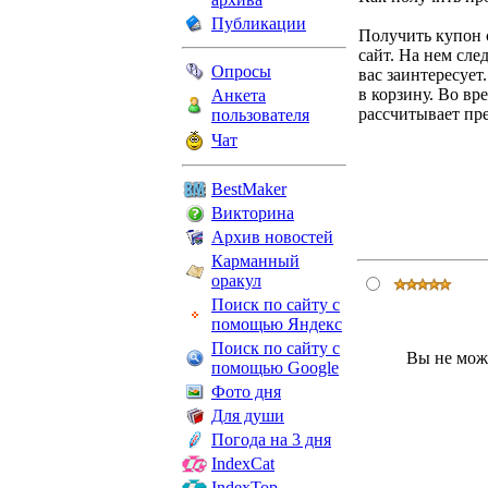
Публикации
Получить купон 
сайт. На нем сле
Опросы
вас заинтересует
в корзину. Во вр
Анкета
рассчитывает пр
пользователя
Чат
BestMaker
Викторина
Архив новостей
Карманный
оракул
Поиск по сайту с
помощью Яндекс
Поиск по сайту с
Вы не мож
помощью Google
Фото дня
Для души
Погода на 3 дня
IndexCat
IndexTop