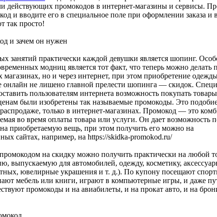
чи действующих промокодов в интернет-магазины и сервисы. Пр
код и вводите его в специальное поле при оформлении заказа и 
от так просто!
од и зачем он нужен
х занятий практически каждой девушки является шопинг. Особ
временных модниц является тот факт, что теперь можно делать 
 магазинах, но и через интернет, при этом приобретение одежд
е онлайн не лишено главной прелести шопинга — скидок. Специ
оставить пользователям интернета возможность покупать товары
енам были изобретены так называемые промокоды. Это подобие
 распродаже, только в интернет-магазинах. Промокод — это ком
емая во время оплаты товара или услуги. Он дает возможность 
на приобретаемую вещь, при этом получить его можно на
ых сайтах, например, на https://skidka-promokod.ru/
 промокодом на скидку можно получить практически на любой т
ю, выпускаемую для автомобилей, одежду, косметику, аксессуар
отных, ювелирные украшения и т. д.). По купону посещают спор
пают мебель или книги, играют в компьютерные игры, и даже п
ствуют промокоды и на авиабилеты, и на прокат авто, и на бро
омокод