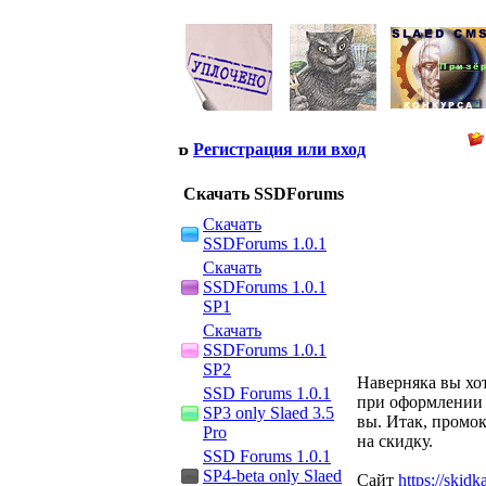
Регистрация или вход
Скачать SSDForums
Скачать
SSDForums 1.0.1
Скачать
SSDForums 1.0.1
SP1
Скачать
SSDForums 1.0.1
SP2
Наверняка вы хот
SSD Forums 1.0.1
при оформлении з
SP3 only Slaed 3.5
вы. Итак, промок
Pro
на скидку.
SSD Forums 1.0.1
SP4-beta only Slaed
Сайт
https://skid