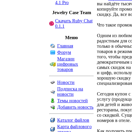
4.1 Pro
вы найдёте тыся
копируйте промо
Jewelry Сase Team
скидку. Да, все в
Скачать Ruby Chat
Что такое промок
0.1.1
Одним из любимы
Меню
радостным для со
Главная
только в обычных
товаров в режим
Форум
того, чтобы пред
Магазин
демократичным ц
цифровых
самых скидок на
товаров
и цифр, использу
хорошую скидку 
Новости
специализированн
Подписка на
Сегодня купон с
новости
услугу (продукци
Темы новостей
для детей и жив
Добавить новость
рестораны, поку
со скидкой. Суще
Каталог файлов
номеров в отеле.
Карта файлового
Как получить пр
архива