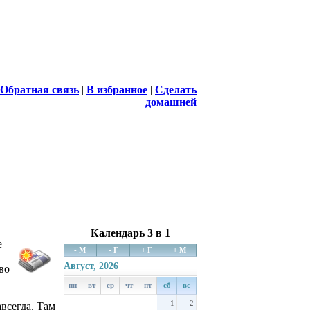
Обратная связь
|
В избранное
|
Сделать
домашней
Календарь 3 в 1
е
- М
- Г
+ Г
+ М
Август, 2026
во
пн
вт
ср
чт
пт
сб
вс
1
2
авсегда. Там