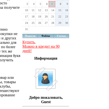
осто
3
4
5
6
8
9
7
вы получите
10
11
12
13
14
15
16
17
18
19
20
21
22
23
24
25
26
27
28
29
30
енно
31
покупки не
Новости
Файлы
Статьи
ы и других
Купить.
ально для
Можно в кредит на 90
 по более
дней!
 тех же
бинация букв
Информация
получить
овар или
ы, товары
тклубы,
утешествуют
нирование
Добро пожаловать,
Guest