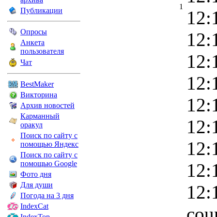
1
Публикации
12:
Опросы
12:
Анкета
пользователя
12:
Чат
12:
BestMaker
Викторина
12:
Архив новостей
Карманный
12:
оракул
Поиск по сайту с
12:
помощью Яндекс
Поиск по сайту с
помощью Google
12:
Фото дня
Для души
12:
Погода на 3 дня
IndexCat
cou
IndexTop