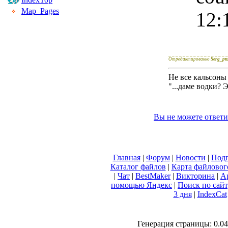
Map_Pages
12:
_ _ _ _ _ _ _ _ _ _ _ _ _ _ _ _ _
Отредактированно
Serg_pn
Не все кальсоны
"...даме водки? 
Вы не можете ответи
Главная
|
Форум
|
Новости
|
Подп
Каталог файлов
|
Карта файловог
|
Чат
|
BestMaker
|
Викторина
|
А
помощью Яндекс
|
Поиск по сай
3 дня
|
IndexCat
Генерация страницы: 0.040