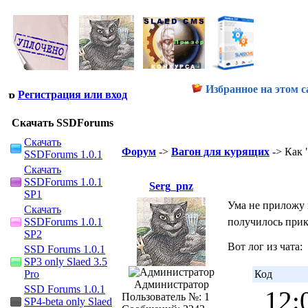
Избранное на этом с
Регистрация или вход
Скачать SSDForums
Скачать
Форум
->
Вагон для курящих
-> Как 
SSDForums 1.0.1
Скачать
SSDForums 1.0.1
Serg_pnz
SP1
Ума не приложу 
Скачать
SSDForums 1.0.1
получилось при
SP2
Вот лог из чата:
SSD Forums 1.0.1
SP3 only Slaed 3.5
Pro
Код
Администратор
SSD Forums 1.0.1
12:
Пользователь №: 1
SP4-beta only Slaed