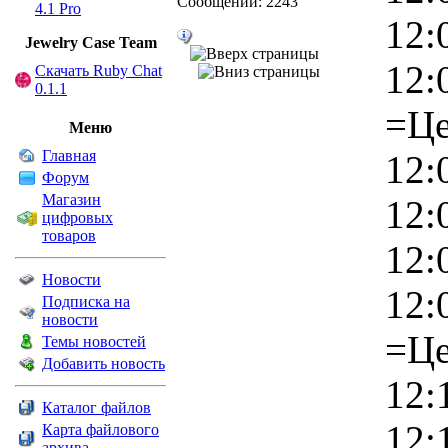
Сообщений: 2243
4.1 Pro
12:
Jewelry Сase Team
12:
Скачать Ruby Chat
0.1.1
=Це
Меню
Главная
12:
Форум
Магазин
12:
цифровых
товаров
12:
Новости
12:
Подписка на
новости
=Це
Темы новостей
Добавить новость
12:
Каталог файлов
12:
Карта файлового
архива