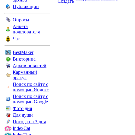
Публикации
Опросы
Анкета
пользователя
Чат
BestMaker
Викторина
Архив новостей
Карманный
оракул
Поиск по сайту с
помощью Яндекс
Поиск по сайту с
помощью Google
Фото дня
Для души
Погода на 3 дня
IndexCat
IndexTop