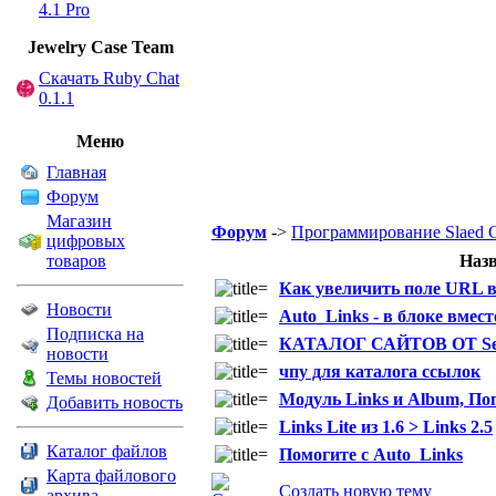
4.1 Pro
Jewelry Сase Team
Скачать Ruby Chat
0.1.1
Меню
Главная
Форум
Магазин
Форум
->
Программирование Slaed
цифровых
товаров
Наз
Как увеличить поле URL в
Новости
Auto_Links - в блоке вмес
Подписка на
КАТАЛОГ САЙТОВ ОТ Se
новости
чпу для каталога ссылок
Темы новостей
Модуль Links и Album, По
Добавить новость
Links Lite из 1.6 > Links 2.5
Каталог файлов
Помогите с Auto_Links
Карта файлового
Создать новую тему
архива