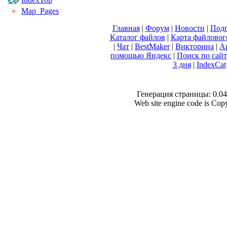
Map_Pages
Главная
|
Форум
|
Новости
|
Подп
Каталог файлов
|
Карта файловог
|
Чат
|
BestMaker
|
Викторина
|
А
помощью Яндекс
|
Поиск по сай
3 дня
|
IndexCat
Генерация страницы: 0.049
Web site engine code is Co