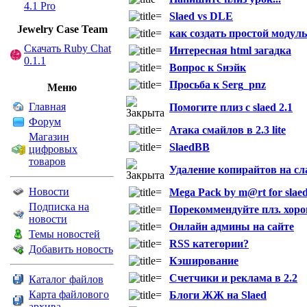
4.1 Pro
Slaed vs DLE
Jewelry Сase Team
как создать простой модуль 
Скачать Ruby Chat
Интересная html загадка
0.1.1
Вопрос к Sнэйк
Просьба к Serg_pnz
Меню
Главная
Помогите плиз с slaed 2.1
Форум
Атака смайлов в 2.3 lite
Магазин
SlaedBB
цифровых
товаров
Удаление копирайтов на сла
Новости
Mega Pack by m@rt for slaed 2
Подписка на
Порекоммендуйте плз. хорош
новости
Онлайн админы на сайте
Темы новостей
RSS категории?
Добавить новость
Кэширование
Счетчики и реклама в 2.2
Каталог файлов
Карта файлового
Блоги ЖЖ на Slaed
архива