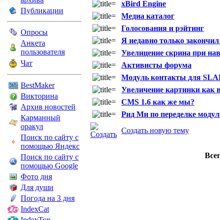
xBird Engine
Публикации
Медиа каталог
Голосования и рэйтинг
Опросы
Я недавно только закончил 
Анкета
пользователя
Увелицение скрина при нав
Чат
Активисты форума
Модуль контакты для SLAED
BestMaker
Увеличение картинки как в 2
Викторина
CMS 1.6 как же мы?
Архив новостей
Рид Ми по переделке модулей
Карманный
оракул
Создать новую тему
Поиск по сайту с
помощью Яндекс
Всег
Поиск по сайту с
помощью Google
Фото дня
Для души
Погода на 3 дня
IndexCat
IndexTop