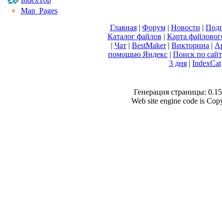
Map_Pages
Главная
|
Форум
|
Новости
|
Подп
Каталог файлов
|
Карта файловог
|
Чат
|
BestMaker
|
Викторина
|
А
помощью Яндекс
|
Поиск по сай
3 дня
|
IndexCat
Генерация страницы: 0.153
Web site engine code is Co