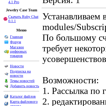
4.1 Pro
Jewelry Сase Team
Устанавливаем 
Скачать Ruby Chat
0.1.1
modules/Subscri
Меню
По большому сче
Главная
Форум
требует некото
Магазин
цифровых
товаров
усовершенствов
Новости
Подписка на
новости
Возможности:
Темы новостей
Добавить новость
1. Рассылка по 
Каталог файлов
2. редактирован
Карта файлового
архива