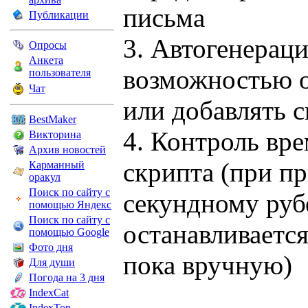
письма
Публикации
3. Автогенераци
Опросы
Анкета
возможностью о
пользователя
Чат
или добавлять с
BestMaker
4. Контроль вр
Викторина
Архив новостей
скрипта (при п
Карманный
оракул
Поиск по сайту с
секундному руб
помощью Яндекс
Поиск по сайту с
останавливаетс
помощью Google
Фото дня
пока вручную)
Для души
Погода на 3 дня
IndexCat
IndexTop