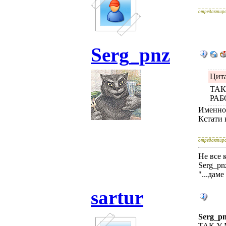
_ _ _ _ _ _ _ _
отредактиров
Serg_pnz
Цит
ТАК
РАБ
Именно 
Кстати 
_ _ _ _ _ _ _ _
отредактиров
Не все 
Serg_pn
"...дам
sartur
Serg_p
ТАК У