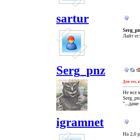
sartur
Serg_p
Лайт ес
Serg_pnz
Для тех, к
Не все 
Serg_pn
"...дам
igramnet
На 2,0 p