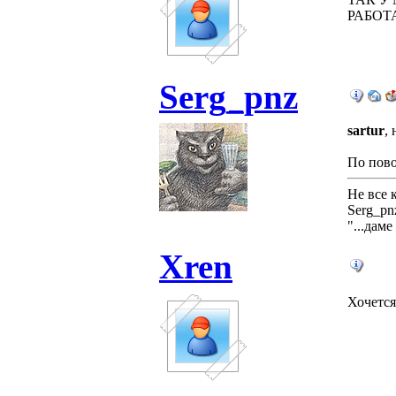
РАБОТ
Serg_pnz
sartur
, 
По пово
Не все 
Serg_pn
"...дам
Xren
Хочется