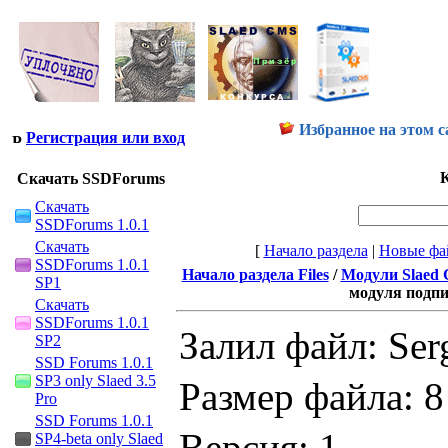
Избранное на этом с
Регистрация или вход
К
Скачать SSDForums
Скачать
SSDForums 1.0.1
Скачать
[
Начало раздела
|
Новые фа
SSDForums 1.0.1
Начало раздела Files
/
Модули Slaed
SP1
модуля подпис
Скачать
SSDForums 1.0.1
Залил файл: Se
SP2
SSD Forums 1.0.1
SP3 only Slaed 3.5
Размер файла: 
Pro
SSD Forums 1.0.1
Версия: 1
SP4-beta only Slaed