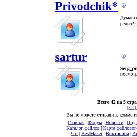
Privodchik*
Думаю в
релиз? 
sartur
Serg_p
посмотр
Всего 42 на 5 стр
[<<]
Вы не можете отправить коммен
Главная
|
Форум
|
Новости
|
Подп
Каталог файлов
|
Карта файловог
|
Чат
|
BestMaker
|
Викторина
|
А