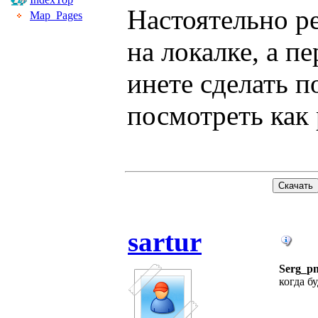
Настоятельно р
Map_Pages
на локалке, а п
инете сделать 
посмотреть как 
sartur
Serg_p
когда б