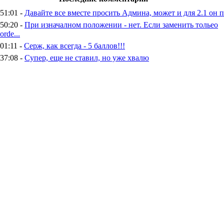
51:01 -
Давайте все вместе просить Админа, может и для 2.1 он п
50:20 -
При изначалном положении - нет. Если заменить тольео
rde...
01:11 -
Серж, как всегда - 5 баллов!!!
37:08 -
Супер, еще не ставил, но уже хвалю