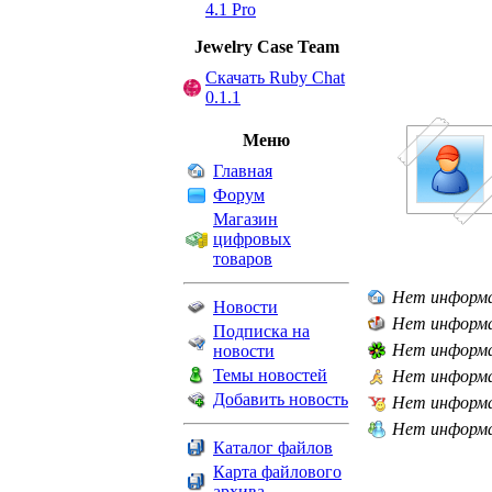
4.1 Pro
Jewelry Сase Team
Скачать Ruby Chat
0.1.1
Меню
Главная
Форум
Магазин
цифровых
товаров
Нет информ
Новости
Нет информ
Подписка на
Нет информ
новости
Темы новостей
Нет информ
Добавить новость
Нет информ
Нет информ
Каталог файлов
Карта файлового
архива