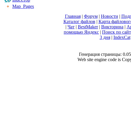
Map_Pages
Главная
|
Форум
|
Новости
|
Подп
Каталог файлов
|
Карта файловог
|
Чат
|
BestMaker
|
Викторина
|
А
помощью Яндекс
|
Поиск по сай
3 дня
|
IndexCat
Генерация страницы: 0.053
Web site engine code is Co