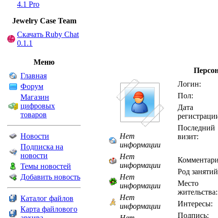
4.1 Pro
Jewelry Сase Team
Скачать Ruby Chat
0.1.1
Меню
Персо
Главная
Логин:
Форум
Пол:
Магазин
цифровых
Дата
товаров
регистраци
Последний
Новости
Нет
визит:
информации
Подписка на
новости
Нет
Комментари
информации
Темы новостей
Род занятий
Добавить новость
Нет
Место
информации
жительства:
Нет
Каталог файлов
Интересы:
информации
Карта файлового
Подпись:
архива
Нет