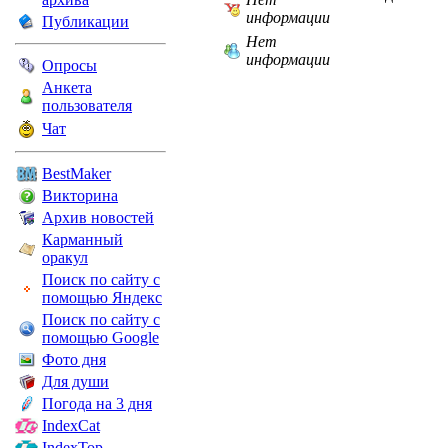
информации
Публикации
Нет
информации
Опросы
Анкета
пользователя
Чат
BestMaker
Викторина
Архив новостей
Карманный
оракул
Поиск по сайту с
помощью Яндекс
Поиск по сайту с
помощью Google
Фото дня
Для души
Погода на 3 дня
IndexCat
IndexTop