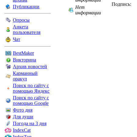
Подпись:
Публикации
Нет
информации
Опросы
Анкета
пользователя
Чат
BestMaker
Викторина
Архив новостей
Карманный
оракул
Поиск по сайту с
помощью Яндекс
Поиск по сайту с
помощью Google
Фото дня
Для души
Погода на 3 дня
IndexCat
IndexTop