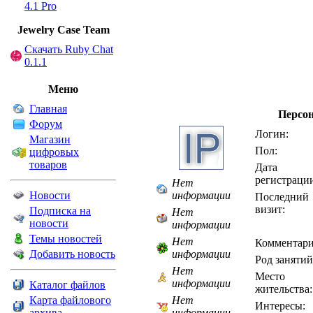
4.1 Pro
Jewelry Сase Team
Скачать Ruby Chat
0.1.1
Меню
Главная
Персо
Форум
Логин:
Магазин
Пол:
цифровых
товаров
Дата
регистраци
Нет
Новости
информации
Последний
визит:
Подписка на
Нет
новости
информации
Темы новостей
Нет
Комментари
Добавить новость
информации
Род занятий
Нет
Место
информации
Каталог файлов
жительства:
Карта файлового
Нет
Интересы:
архива
информации