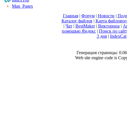
Map_Pages
Главная
|
Форум
|
Новости
|
Подп
Каталог файлов
|
Карта файловог
|
Чат
|
BestMaker
|
Викторина
|
А
помощью Яндекс
|
Поиск по сай
3 дня
|
IndexCat
Генерация страницы: 0.062
Web site engine code is Co