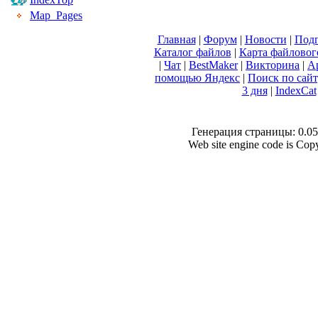
Map_Pages
Главная
|
Форум
|
Новости
|
Подп
Каталог файлов
|
Карта файловог
|
Чат
|
BestMaker
|
Викторина
|
А
помощью Яндекс
|
Поиск по сай
3 дня
|
IndexCat
Генерация страницы: 0.056
Web site engine code is Co