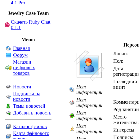
4.1 Pro
Jewelry Сase Team
Скачать Ruby Chat
0.1.1
Меню
Персо
Главная
Логин:
Форум
Пол:
Магазин
цифровых
Дата
товаров
регистраци
Последний
Новости
Нет
визит:
информации
Подписка на
новости
Нет
Комментари
информации
Темы новостей
Род занятий
Добавить новость
Нет
Место
информации
жительства:
Нет
Каталог файлов
Интересы:
информации
Карта файлового
Подпись:
архива
Нет