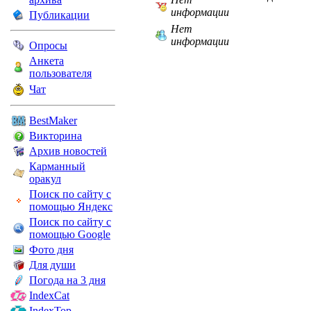
информации
Публикации
Нет
информации
Опросы
Анкета
пользователя
Чат
BestMaker
Викторина
Архив новостей
Карманный
оракул
Поиск по сайту с
помощью Яндекс
Поиск по сайту с
помощью Google
Фото дня
Для души
Погода на 3 дня
IndexCat
IndexTop