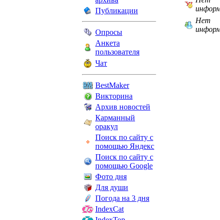
инфор
Публикации
Нет
инфор
Опросы
Анкета
пользователя
Чат
BestMaker
Викторина
Архив новостей
Карманный
оракул
Поиск по сайту с
помощью Яндекс
Поиск по сайту с
помощью Google
Фото дня
Для души
Погода на 3 дня
IndexCat
IndexTop