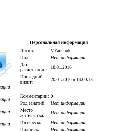
Персональная информация
Логин:
VYanchuk
Пол:
Нет информации
Дата
18.01.2016
регистрации:
Последний
20.01.2016 в 14:00:18
визит:
мации
Комментарии:
0
мации
Род занятий:
Нет информации
Место
мации
Нет информации
жительства:
Интересы:
Нет информации
мации
Подпись:
Нет информации