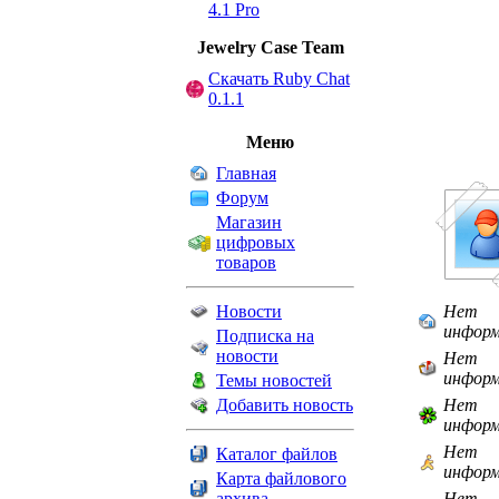
4.1 Pro
Jewelry Сase Team
Скачать Ruby Chat
0.1.1
Меню
Главная
Форум
Магазин
цифровых
товаров
Новости
Нет
инфор
Подписка на
новости
Нет
инфор
Темы новостей
Добавить новость
Нет
инфор
Нет
Каталог файлов
инфор
Карта файлового
архива
Нет