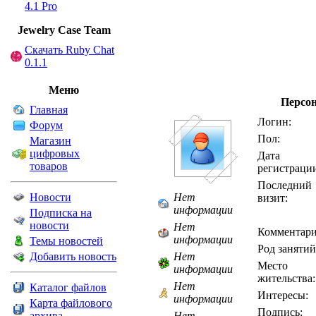
4.1 Pro
Jewelry Сase Team
Скачать Ruby Chat
0.1.1
Меню
Персо
Главная
Логин:
Форум
Пол:
Магазин
цифровых
Дата
товаров
регистраци
Последний
Новости
Нет
визит:
информации
Подписка на
новости
Нет
Комментари
информации
Темы новостей
Род занятий
Добавить новость
Нет
Место
информации
жительства:
Нет
Каталог файлов
Интересы:
информации
Карта файлового
Подпись:
архива
Нет