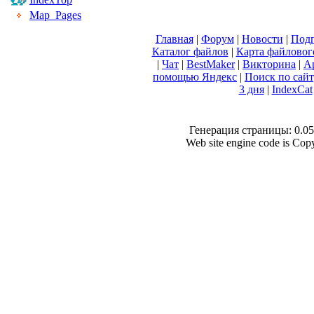
Map_Pages
Главная
|
Форум
|
Новости
|
Подп
Каталог файлов
|
Карта файловог
|
Чат
|
BestMaker
|
Викторина
|
А
помощью Яндекс
|
Поиск по сай
3 дня
|
IndexCat
Генерация страницы: 0.052
Web site engine code is Co