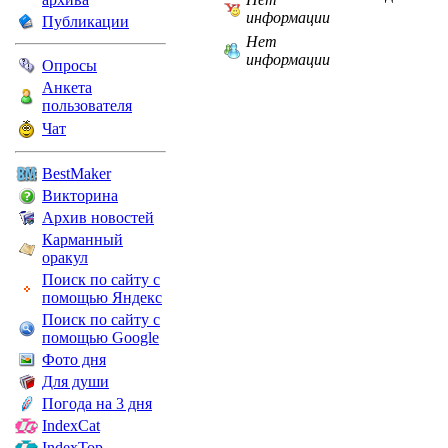
информации
Публикации
Нет
информации
Опросы
Анкета
пользователя
Чат
BestMaker
Викторина
Архив новостей
Карманный
оракул
Поиск по сайту с
помощью Яндекс
Поиск по сайту с
помощью Google
Фото дня
Для души
Погода на 3 дня
IndexCat
IndexTop