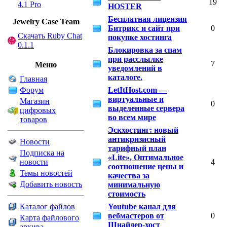
19
4.1 Pro
HOSTER
Бесплатная лицензия
Jewelry Сase Team
Битрикс и сайт при
0
Скачать Ruby Chat
покупке хостинга
0.1.1
Блокировка за спам
при расслылке
Меню
7
уведомлений в
каталоге.
Главная
Форум
LetItHost.com —
виртуальные и
Магазин
0
выделенные сервера
цифровых
во всем мире
товаров
Эскхостинг: новый
антикризисный
Новости
тарифный план
Подписка на
«Lite», Оптимальное
новости
4
соотношение цены и
Темы новостей
качества за
Добавить новость
минимальную
стоимость
Каталог файлов
Youtube канал для
вебмастеров от
0
Карта файлового
Шнайдер-хост
архива