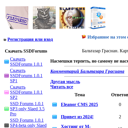
Избранное на этом 
Регистрация или вход
Бальтазар Грасиан. Ка
Скачать SSDForums
Скачать
Насмешки терпеть, но самому не нас
SSDForums 1.0.1
Скачать
Комментарий Бальтазара Грасиана
SSDForums 1.0.1
SP1
Другая мысль
Скачать
Читать все
SSDForums 1.0.1
Тема
Ответо
SP2
SSD Forums 1.0.1
Eleanor CMS 2025
0
SP3 only Slaed 3.5
Pro
Привет из 2024!
2
SSD Forums 1.0.1
SP4-beta only Slaed
Хостинг от M-