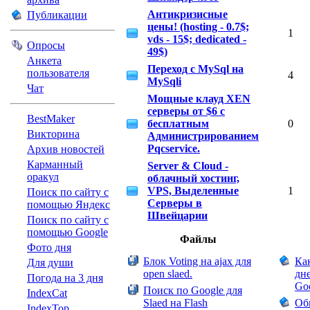
Публикации
Антикризисные
цены! (hosting - 0.7$;
1
vds - 15$; dedicated -
Опросы
49$)
Анкета
Переход с MySql на
пользователя
4
MySqli
Чат
Мощные клауд XEN
серверы от $6 с
BestMaker
бесплатным
0
Викторина
Администрированием
Pqcservice.
Архив новостей
Карманный
Server & Cloud -
оракул
облачный хостинг,
VPS, Выделенные
1
Поиск по сайту с
Серверы в
помощью Яндекс
Швейцарии
Поиск по сайту с
помощью Google
Файлы
Фото дня
Блок Voting на ajax для
Ка
Для души
open slaed.
дн
Погода на 3 дня
Go
Поиск по Google для
IndexCat
Slaed на Flash
Об
IndexTop