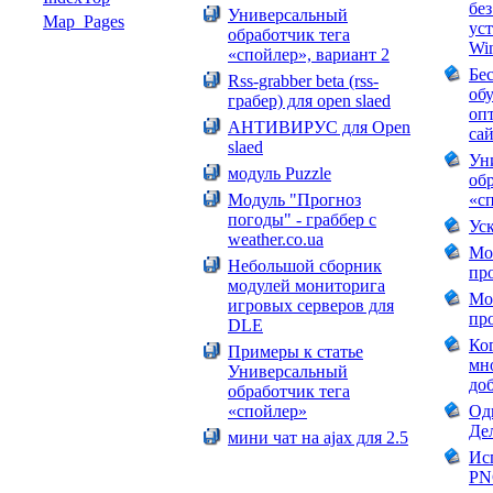
бе
Универсальный
Map_Pages
ус
обработчик тега
Wi
«спойлер», вариант 2
Бе
Rss-grabber beta (rss-
об
грабер) для open slaed
оп
АНТИВИРУС для Open
са
slaed
Ун
модуль Puzzle
об
Модуль "Прогноз
«с
погоды" - граббер с
Уск
weather.co.ua
Mo
Небольшой сборник
пр
модулей мониторига
Mo
игровых серверов для
пр
DLE
Ко
Примеры к статье
мн
Универсальный
доб
обработчик тега
«спойлер»
Одн
Де
мини чат на ajax для 2.5
Ис
PN