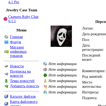
4.1 Pro
Jewelry Сase Team
Скачать Ruby Chat
0.1.1
Персо
Логин:
Меню
Дата рождения
Главная
Пол:
Форум
Дата
Магазин
регистрации:
цифровых
Последний
товаров
визит:
Нет информации
Новости
Нет информации
Комментарии:
Подписка на
Нет информации
новости
Род занятий:
Темы новостей
Нет информации
Место
Добавить новость
Нет информации
жительства:
Нет информации
Интересы:
Каталог файлов
Подпись:
Карта файлового
архива