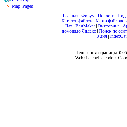
Map_Pages
Главная
|
Форум
|
Новости
|
Подп
Каталог файлов
|
Карта файловог
|
Чат
|
BestMaker
|
Викторина
|
А
помощью Яндекс
|
Поиск по сай
3 дня
|
IndexCat
Генерация страницы: 0.058
Web site engine code is Co