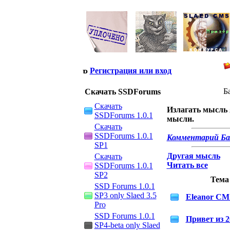
Регистрация или вход
Б
Скачать SSDForums
Скачать
Излагать мысль я
SSDForums 1.0.1
мысли.
Скачать
SSDForums 1.0.1
Комментарий Ба
SP1
Другая мысль
Скачать
SSDForums 1.0.1
Читать все
SP2
Тема
SSD Forums 1.0.1
SP3 only Slaed 3.5
Eleanor CM
Pro
SSD Forums 1.0.1
Привет из 2
SP4-beta only Slaed