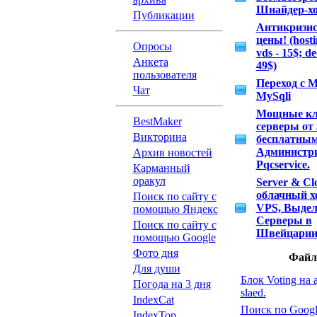
Шнайдер-хо
Публикации
Антикризи
цены! (hosti
Опросы
vds - 15$; de
Анкета
49$)
пользователя
Переход с M
Чат
MySqli
Мощные кл
BestMaker
серверы от 
Викторина
бесплатны
Администр
Архив новостей
Pqcservice.
Карманный
оракул
Server & Cl
облачный хо
Поиск по сайту с
VPS, Выде
помощью Яндекс
Серверы в
Поиск по сайту с
Швейцари
помощью Google
Фото дня
Фай
Для души
Блок Voting н
Погода на 3 дня
open slaed.
IndexCat
Поиск по Goo
IndexTop