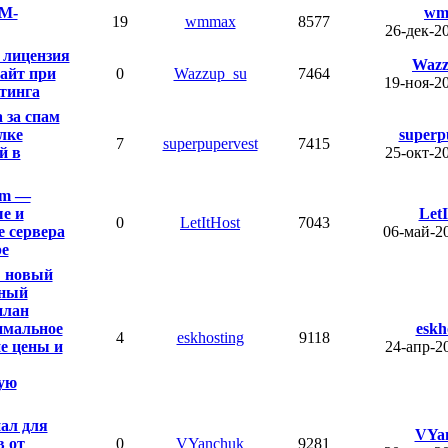
 M-
wm
19
wmmax
8577
26-дек-2
 лицензия
Wazz
сайт при
0
Wazzup_su
7464
19-ноя-2
стинга
 за спам
лке
superp
7
superpupervest
7415
й в
25-окт-2
om —
е и
LetI
0
LetItHost
7043
 сервера
06-май-2
ре
: новый
сный
план
имальное
eskh
4
eskhosting
9118
е цены и
24-апр-2
ую
нал для
VYa
в от
0
VYanchuk
9281