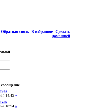
|
Обратная связь
|
В избранное
|
Сделать
домашней
 самой
 сообщение
nvas
025 14:45
»
nvas
024 18:54
»