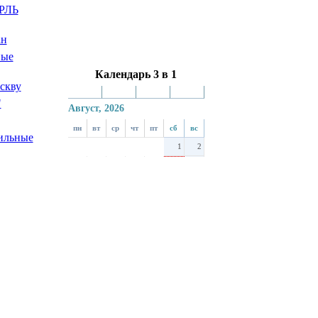
ШАРЛЬ
уман
анные
Календарь 3 в 1
 Москву
- М
- Г
+ Г
+ М
.."
Август, 2026
пн
вт
ср
чт
пт
сб
вс
равильные
1
2
3
4
5
6
7
9
8
гов...
10
11
12
13
14
15
16
17
18
19
20
21
22
23
24
25
26
27
28
29
30
31
Новости
Файлы
Статьи
Купить.
Можно в кредит на 90
дней!