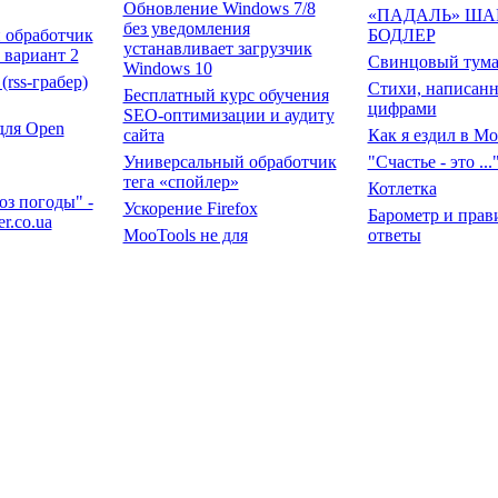
h
Обновление Windows 7/8
«ПАДАЛЬ» 
без уведомления
ый
БОДЛЕР
устанавливает загрузчик
ега
Свинцовый т
Windows 10
ариант 2
Стихи, напис
Бесплатный курс
ta (rss-
цифрами
обучения SEO-
pen slaed
оптимизации и аудиту
Как я ездил в
для Open
сайта
"Счастье - это .
Универсальный
Котлетка
e
обработчик тега
Барометр и п
гноз
«спойлер»
ответы
ббер с
Ускорение Firefox
Сто пятьдесят
MooTools не для
миллиардов ша
борник
программистов. Урок 2.
иторига
MooTools не для
еров для
программистов. Урок 1.
Когда подкатегорий
атье
много, а нужно еще
ый
добавить...
ега
Одна статья в категории.
Делаем красивый вывод.
jax для 2.5
Исправление прозрачных