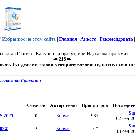
Избранное на этом сайте
|
Главная
|
Анкета
|
Рекомендовать
альтазар Грасиан. Карманный оракул, или Наука благоразумия
-= 216 =-
сно. Тут дело не только в непринужденности, по и в ясности
льтазара Грасиана
Ответов
Автор темы
Просмотров
Последнее
Su
S 2025
0
Sunvas
935
02-сен-2
Su
024!
2
Sunvas
1775
13-сен-2