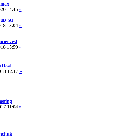
max
020 14:45
»
up_su
018 13:04
»
upervest
018 15:59
»
tHost
018 12:17
»
osting
017 11:04
»
nchuk