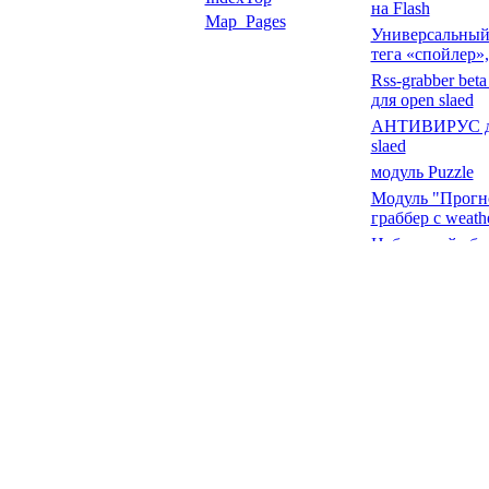
Slaed на Flas
Map_Pages
Универсальн
обработчик т
«спойлер», в
Rss-grabber be
грабер) для o
АНТИВИРУС 
slaed
модуль Puzzl
Модуль "Про
погоды" - гра
weather.co.ua
Небольшой с
модулей мон
игровых серв
DLE
Примеры к ст
Универсальн
обработчик т
«спойлер»
мини чат на a