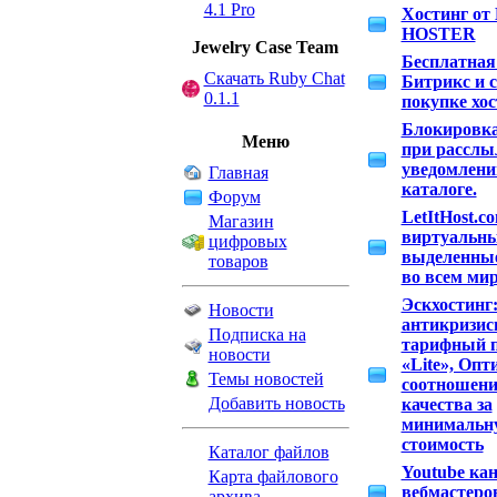
4.1 Pro
Хостинг от
HOSTER
Jewelry Сase Team
Бесплатная
Скачать Ruby Chat
Битрикс и 
0.1.1
покупке хо
Блокировка
Меню
при расслы
уведомлени
Главная
каталоге.
Форум
LetItHost.c
Магазин
виртуальны
цифровых
выделенные
товаров
во всем ми
Эскхостинг
Новости
антикризи
Подписка на
тарифный 
новости
«Lite», Опт
Темы новостей
соотношени
Добавить новость
качества за
минимальн
стоимость
Каталог файлов
Youtube ка
Карта файлового
вебмастеро
архива