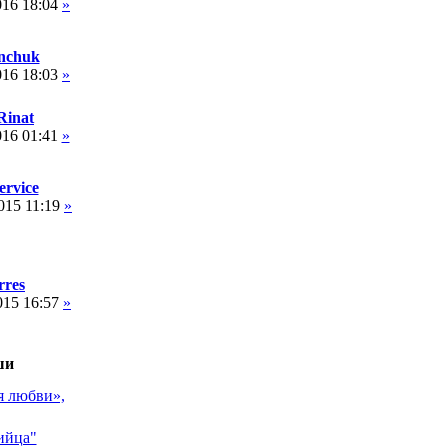
016 18:04
»
nchuk
016 18:03
»
inat
016 01:41
»
ervice
015 11:19
»
rres
015 16:57
»
ши
гия
ина»
убийца"