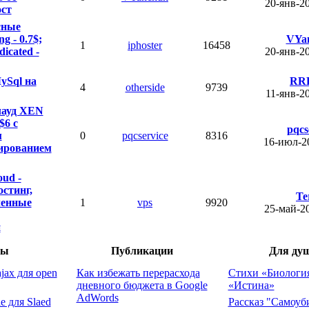
20-янв-2
ст
сные
ng - 0.7$;
VYa
1
iphoster
16458
dicated -
20-янв-2
ySql на
RRR
4
otherside
9739
11-янв-2
ауд XEN
$6 с
pqcs
м
0
pqcservice
8316
16-июл-2
ированием
oud -
стинг,
Te
ленные
1
vps
9920
25-май-2
и
лы
Публикации
Для ду
а ajax для
Как избежать перерасхода
Стихи «Биоло
дневного бюджета в
любви», «Ист
Google AdWords
gle для
Рассказ "Само